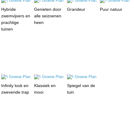
Hybride
Genieten door
Grandeur
Puur natuur
zwemvijvers en
alle seizoenen
prachtige
heen
tuinen
Infinity look en
Klassiek en
Spiegel van de
zwevende trap
mooi
tuin