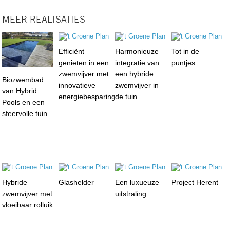
MEER REALISATIES
Efficiënt
Harmonieuze
Tot in de
genieten in een
integratie van
puntjes
zwemvijver met
een hybride
Biozwembad
innovatieve
zwemvijver in
van Hybrid
energiebesparing
de tuin
Pools en een
sfeervolle tuin
Hybride
Glashelder
Een luxueuze
Project Herent
zwemvijver met
uitstraling
vloeibaar rolluik