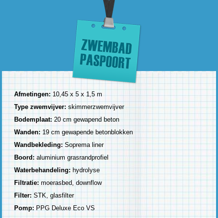
Afmetingen:
10,45 x 5 x 1,5 m
Type zwemvijver:
skimmerzwemvijver
Bodemplaat:
20 cm gewapend beton
Wanden:
19 cm gewapende betonblokken
Wandbekleding:
Soprema liner
Boord:
aluminium grasrandprofiel
Waterbehandeling:
hydrolyse
Filtratie:
moerasbed, downflow
Filter:
STK, glasfilter
Pomp:
PPG Deluxe Eco VS