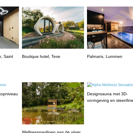
, Saint
Boutique hotel, Texe
Palmaris, Lummen
 topniveau
Designsauna met 3D-
vormgeving en steenfin
Wellnesspaviljoen aan de vijver