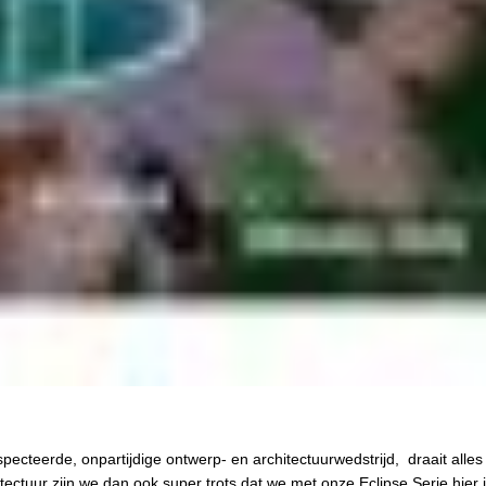
especteerde, onpartijdige ontwerp- en architectuurwedstrijd, draait alles
tectuur zijn we dan ook super trots dat we met onze Eclipse Serie hier 