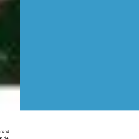
 rond
in de