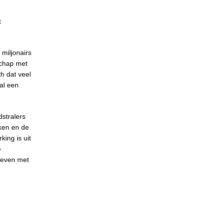
t
miljonairs
schap met
h dat veel
al een
stralers
nken en de
ing is uit
e
eleven met