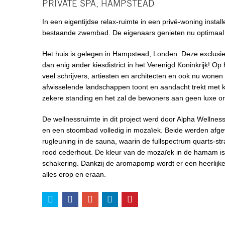
PRIVATE SPA, HAMPSTEAD
In een eigentijdse relax-ruimte in een privé-woning ins
bestaande zwembad. De eigenaars genieten nu optimaal v
Het huis is gelegen in Hampstead, Londen. Deze exclusiev
dan enig ander kiesdistrict in het Verenigd Koninkrijk! 
veel schrijvers, artiesten en architecten en ook nu won
afwisselende landschappen toont en aandacht trekt met ku
zekere standing en het zal de bewoners aan geen luxe o
De wellnessruimte in dit project werd door Alpha Wellne
en een stoombad volledig in mozaïek. Beide werden afgew
rugleuning in de sauna, waarin de fullspectrum quarts-str
rood cederhout. De kleur van de mozaïek in de hamam is 
schakering. Dankzij de aromapomp wordt er een heerlijke 
alles erop en eraan.