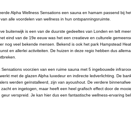
talleerde Alpha Wellness Sensations een sauna en hamam passend bij he
an alle voordelen van wellness in hun ontspanningsruimte.
e buitenwijk is een van de duurste gedeeltes van Londen en telt meer 
Op het eind van de 19e eeuw was het een creatieve en culturele gemeen
en er nog veel bekende mensen. Bekend is ook het park Hampstead Heat
nst en allerlei activiteiten. De huizen in deze regio hebben dus allema
ntbreken.
ss Sensations voorzien van een ruime sauna met 5 ingebouwde infrarood
erkt met de glazen Alpha luxedeur en indirecte ledverlichting. De ba
alers werden geïnstalleerd, zijn van ayoushout. De verdere binnenafwerk
zacht en ingetogen, maar heeft een heel grafisch effect door de mooi
geur verspreid. Je kan hier dus een fantastische wellness-ervaring b