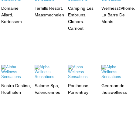
Domaine
Terhills Resort,
Camping Les
Wellness@home,
Allard,
Maasmechelen
Embruns,
La Barre De
Kortessem
Clohars-
Monts
Carnöet
Nostro Destino,
Salome Spa,
Poolhouse,
Gedroomde
Houthalen
Valenciennes
Porrentruy
thuiswellness