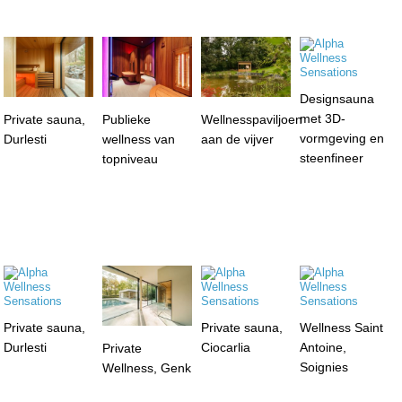
Designsauna
met 3D-
Private sauna,
Publieke
Wellnesspaviljoen
vormgeving en
Durlesti
wellness van
aan de vijver
steenfineer
topniveau
Private sauna,
Private sauna,
Wellness Saint
Durlesti
Ciocarlia
Antoine,
Private
Soignies
Wellness, Genk