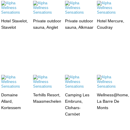
Hotel Stavelot,
Private outdoor
Private outdoor
Hotel Mercure,
Stavelot
sauna, Anglet
sauna, Alkmaar
Coudray
Domaine
Terhills Resort,
Camping Les
Wellness@home,
Allard,
Maasmechelen
Embruns,
La Barre De
Kortessem
Clohars-
Monts
Carnöet