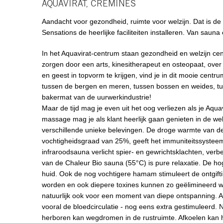
AQUAVIRAT, CREMINES
Aandacht voor gezondheid, ruimte voor welzijn. Dat is de
Sensations de heerlijke faciliteiten installeren. Van sa
In het Aquavirat-centrum staan gezondheid en welzijn ce
zorgen door een arts, kinesitherapeut en osteopaat, over
en geest in topvorm te krijgen, vind je in dit mooie centr
tussen de bergen en meren, tussen bossen en weides, tuss
bakermat van de uurwerkindustrie!
Maar de tijd mag je even uit het oog verliezen als je Aq
massage mag je als klant heerlijk gaan genieten in de we
verschillende unieke belevingen. De droge warmte van 
vochtigheidsgraad van 25%, geeft het immuniteitssysteem
infraroodsauna verlicht spier- en gewrichtsklachten, ver
van de Chaleur Bio sauna (55°C) is pure relaxatie. De h
huid. Ook de nog vochtigere hamam stimuleert de ontgif
worden en ook diepere toxines kunnen zo geëlimineerd 
natuurlijk ook voor een moment van diepe ontspanning. Al
vooral de bloedcirculatie - nog eens extra gestimuleerd.
herboren kan wegdromen in de rustruimte. Afkoelen kan h