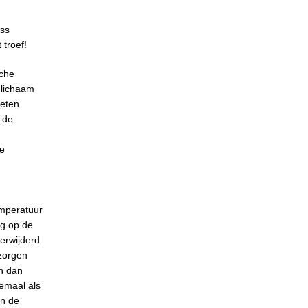
ess
 troef!
sche
 lichaam
ieten
 de
de
emperatuur
ng op de
erwijderd
zorgen
en dan
lemaal als
in de