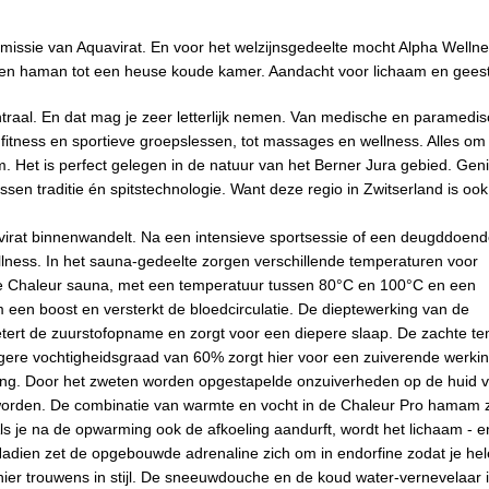
 missie van Aquavirat. En voor het welzijnsgedeelte mocht Alpha Welln
una en haman tot een heuse koude kamer. Aandacht voor lichaam en geest
ntraal. En dat mag je zeer letterlijk nemen. Van medische en paramedi
 fitness en sportieve groepslessen, tot massages en wellness. Alles om
um. Het is perfect gelegen in de natuur van het Berner Jura gebied. Gen
en traditie én spitstechnologie. Want deze regio in Zwitserland is ook
uavirat binnenwandelt. Na een intensieve sportsessie of een deugddoen
llness. In het sauna-gedeelte zorgen verschillende temperaturen voor
de Chaleur sauna, met een temperatuur tussen 80°C en 100°C en een
 een boost en versterkt de bloedcirculatie. De dieptewerking van de
betert de zuurstofopname en zorgt voor een diepere slaap. De zachte t
ogere vochtigheidsgraad van 60% zorgt hier voor een zuiverende werki
ting. Door het zweten worden opgestapelde onzuiverheden op de huid v
worden. De combinatie van warmte en vocht in de Chaleur Pro hamam 
s je na de opwarming ook de afkoeling aandurft, wordt het lichaam - 
 Nadien zet de opgebouwde adrenaline zich om in endorfine zodat je he
ier trouwens in stijl. De sneeuwdouche en de koud water-vernevelaar 