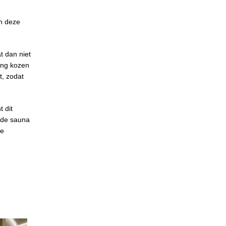
in deze
t dan niet
ing kozen
t, zodat
 dit
t de sauna
ge