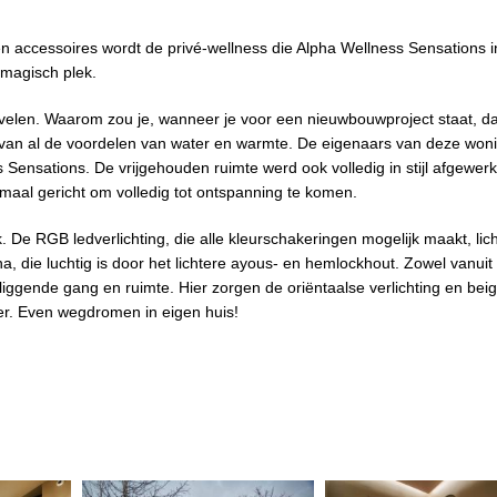
 en accessoires wordt de privé-wellness die Alpha Wellness Sensations 
magisch plek.
elen. Waarom zou je, wanneer je voor een nieuwbouwproject staat, da
n van al de voordelen van water en warmte. De eigenaars van deze won
ensations. De vrijgehouden ruimte werd ook volledig in stijl afgewerk
maal gericht om volledig tot ontspanning te komen.
e RGB ledverlichting, die alle kleurschakeringen mogelijk maakt, licht
na, die luchtig is door het lichtere ayous- en hemlockhout. Zowel vanui
liggende gang en ruimte. Hier zorgen de oriëntaalse verlichting en bei
er. Even wegdromen in eigen huis!