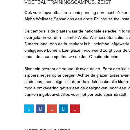
VOETBAL TRAININGSCAMPUS, ZEIST
Ook voor topvoetballers is ontspanning een must. Zeker n
Alpha Wellness Sensations een grote Eclipse sauna insta
De campus is de plaats waar de nationale selectie in for
overgelaten worden … Enter Alpha Wellness Sensations om 
5 meter lang. Aan de buitenkant is hij helemaal afgewerk
omliggende bomen. Een glazen voorwand zorgt voor de co
naast de sauna spotten we de Jee-O buitendouche.
Binnenin bestaat de sauna uit twee delen. Eerst een kle
slippers netjes op te bergen. Achter de glazen tussenwand 
eindeloos, mooi uitgelicht door de ledstrips die alle kle
mooie omkadering geven aan de designoven. Voor een ide
banken ingebouwd. Alles voor het perfecte spierherstel!