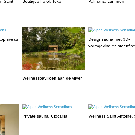
, Saint
Boutique hotel, Texe
Palmaris, Lummen
 topniveau
Designsauna met 3D-
vormgeving en steenfin
Wellnesspaviljoen aan de vijver
Private sauna, Ciocarlia
Wellness Saint Antoine, 