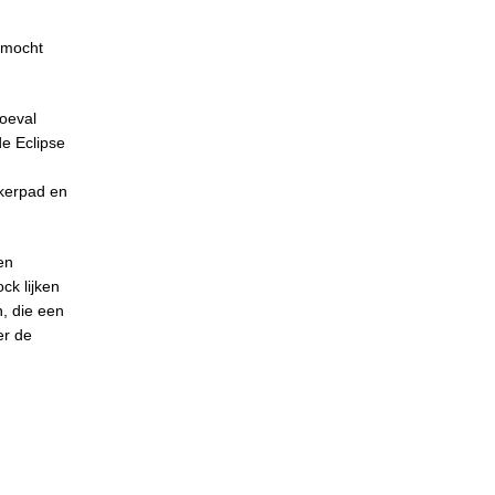
d mocht
toeval
de Eclipse
nkerpad en
en
ck lijken
n, die een
er de