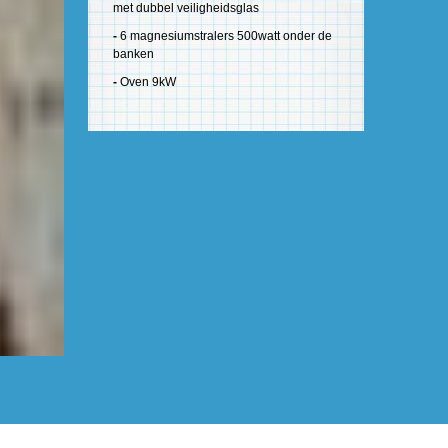
met dubbel veiligheidsglas
-
6 magnesiumstralers 500watt onder de
banken
-
Oven 9kW