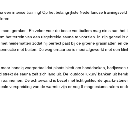
a een intense training! Op het belangrijkste Nederlandse trainingsvel
lleren.
m moet geraken. En zeker voor de beste voetballers mag niets aan het 
het terrein van een uitgebreide sauna te voorzien. In zijn geheel is 
t met heidematten zodat hij perfect past bij de groene grasmatten en de
nnectie met buiten. De weg ernaartoe is mooi afgewerkt met een kli
in maar handig voorportaal dat plaats biedt om handdoeken, badjassen 
strekt de sauna zelf zich lang uit. De ‘outdoor luxury’ banken uit hemlo
uren aannemen. De achterwand is bezet met licht gekleurde quartz-stene
ale verspreiding van de warmte zijn er nog 6 magnesiumstralers ond