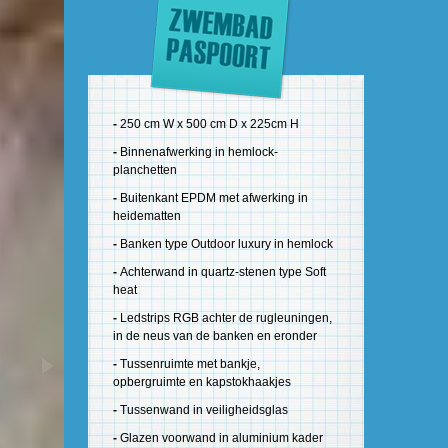
-
250 cm W x 500 cm D x 225cm H
-
Binnenafwerking in hemlock-
planchetten
-
Buitenkant EPDM met afwerking in
heidematten
-
Banken type Outdoor luxury in hemlock
-
Achterwand in quartz-stenen type Soft
heat
-
Ledstrips RGB achter de rugleuningen,
in de neus van de banken en eronder
-
Tussenruimte met bankje,
opbergruimte en kapstokhaakjes
-
Tussenwand in veiligheidsglas
-
Glazen voorwand in aluminium kader