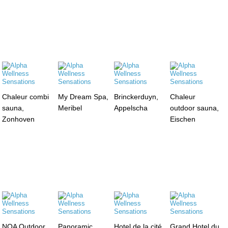
Chaleur combi
My Dream Spa,
Brinckerduyn,
Chaleur
sauna,
Meribel
Appelscha
outdoor sauna,
Zonhoven
Eischen
NOA Outdoor
Panoramic
Hotel de la cité
Grand Hotel du