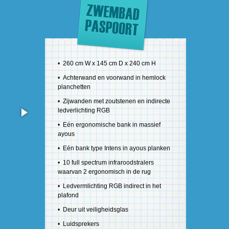
• 260 cm W x 145 cm D x 240 cm H
• Achterwand en voorwand in hemlock
planchetten
• Zijwanden met zoutstenen en indirecte
ledverlichting RGB
• Eén ergonomische bank in massief
ayous
• Eén bank type Intens in ayous planken
• 10 full spectrum infraroodstralers
waarvan 2 ergonomisch in de rug
• Ledvermlichting RGB indirect in het
plafond
• Deur uit veiligheidsglas
• Luidsprekers