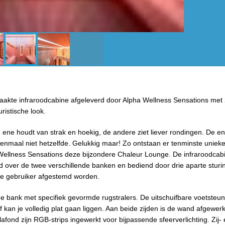
aakte infraroodcabine afgeleverd door Alpha Wellness Sensations met
ristische look.
e ene houdt van strak en hoekig, de andere ziet liever rondingen. De en
eenmaal niet hetzelfde. Gelukkig maar! Zo ontstaan er tenminste uniek
Wellness Sensations deze bijzondere Chaleur Lounge. De infraroodcabi
eld over de twee verschillende banken en bediend door drie aparte stur
ke gebruiker afgestemd worden.
he bank met specifiek gevormde rugstralers. De uitschuifbare voetste
f kan je volledig plat gaan liggen. Aan beide zijden is de wand afgewer
lafond zijn RGB-strips ingewerkt voor bijpassende sfeerverlichting. Zij-