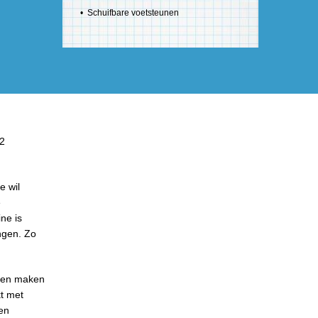
• Schuifbare voetsteunen
 2
e wil
e
ne is
ingen. Zo
unen maken
kt met
 en