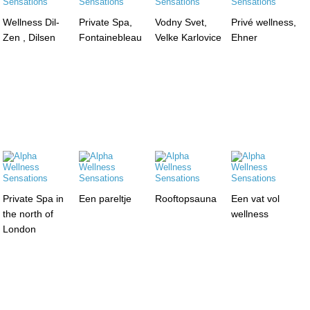
Wellness Dil-
Private Spa,
Vodny Svet,
Privé wellness,
Zen , Dilsen
Fontainebleau
Velke Karlovice
Ehner
Private Spa in
Een pareltje
Rooftopsauna
Een vat vol
the north of
wellness
London