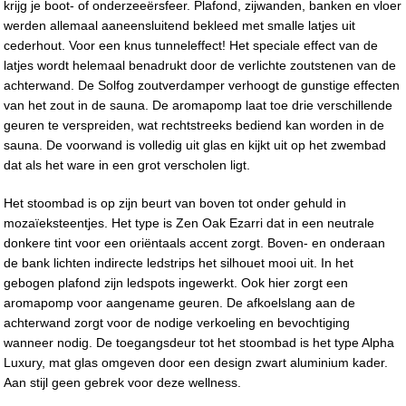
krijg je boot- of onderzeeërsfeer. Plafond, zijwanden, banken en vloer
werden allemaal aaneensluitend bekleed met smalle latjes uit
cederhout. Voor een knus tunneleffect! Het speciale effect van de
latjes wordt helemaal benadrukt door de verlichte zoutstenen van de
achterwand. De Solfog zoutverdamper verhoogt de gunstige effecten
van het zout in de sauna. De aromapomp laat toe drie verschillende
geuren te verspreiden, wat rechtstreeks bediend kan worden in de
sauna. De voorwand is volledig uit glas en kijkt uit op het zwembad
dat als het ware in een grot verscholen ligt.
Het stoombad is op zijn beurt van boven tot onder gehuld in
mozaïeksteentjes. Het type is Zen Oak Ezarri dat in een neutrale
donkere tint voor een oriëntaals accent zorgt. Boven- en onderaan
de bank lichten indirecte ledstrips het silhouet mooi uit. In het
gebogen plafond zijn ledspots ingewerkt. Ook hier zorgt een
aromapomp voor aangename geuren. De afkoelslang aan de
achterwand zorgt voor de nodige verkoeling en bevochtiging
wanneer nodig. De toegangsdeur tot het stoombad is het type Alpha
Luxury, mat glas omgeven door een design zwart aluminium kader.
Aan stijl geen gebrek voor deze wellness.