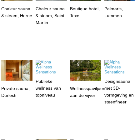
Chaleur sauna
Chaleur sauna
Boutique hotel,
Palmaris,
& steam, Herne
& steam, Saint
Texe
Lummen
Martin
Publieke
Designsauna
wellness van
met 3D-
Private sauna,
Wellnesspaviljoen
topniveau
vormgeving en
Durlesti
aan de vijver
steenfineer