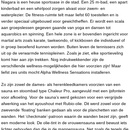
Niagara is een heuse sportoase in de stad. Een 25 m-bad, een apart
kinderbad en een whirlpool zorgen alvast voor zwem- en
waterplezier. De fitness-ruimte telt maar liefst 60 toestellen en is
verder speciaal uitgebouwd voor gewichtheffen. Er wordt een scala
aan groepslessen gegeven gaande van yoga en dansen tot
aquarobics en spinning. Een hele zone is er bovendien ingericht voor
martial arts zoals karate, taekwondo, of kickboxen die individueel of
in groep beoefend kunnen worden. Buiten leven de tennissers zich
uit op de verwarmde tennispleinen. Zoals je ziet, elke sportieveling
komt hier aan zijn trekken. Nog indrukwekkender zijn de
verschillende wellness-mogelijkheden die hier voorzien zijn! Maar
liefst zes units mocht Alpha Wellness Sensations installeren.
Zo zijn zowel de dames- als herenkleedkamers voorzien van een
sauna en stoombad type Chaleur Pro, aangevuld met een ijsfontein
voor afkoeling. Voor de sauna’s werd gekozen voor een vergrijsde
afwerking van het ayoushout met Rubio-olie. Dit werd zowel voor de
zwevende ‘floating’ banken gedaan als voor de planchetten van de
wanden. Het ‘checkmate’-patroon waarin de wanden bezet zijn, geeft
een moderne look. De olie-tint in de vrouwensauna werd bewust iets
lichter gehouden dan die in de mannensauna. Net zoals de tegels die