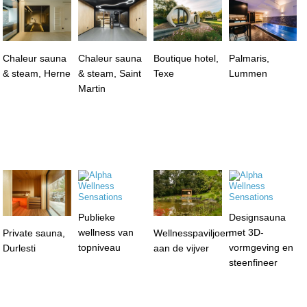
Chaleur sauna
Chaleur sauna
Boutique hotel,
Palmaris,
& steam, Herne
& steam, Saint
Texe
Lummen
Martin
Publieke
Designsauna
wellness van
met 3D-
Private sauna,
Wellnesspaviljoen
topniveau
vormgeving en
Durlesti
aan de vijver
steenfineer