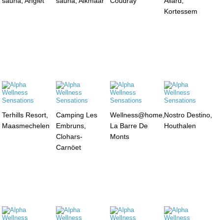
sauna, Anglet
sauna, Alkmaar
Coudray
Allard,
Kortessem
Terhills Resort,
Camping Les
Wellness@home,
Nostro Destino,
Maasmechelen
Embruns,
La Barre De
Houthalen
Clohars-
Monts
Carnöet