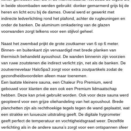
in beide stoombaden werden gebruikt: donker gemarmerd grijs bij de
heren en licht ecru bij de dames. Overal werd er gewerkt met
indirecte ledverlichting rond het plafond, achter de rugleuningen en
onder de banken. De aluminum omkadering van de glazen
voorwanden zorgt telkens voor een stijlvol geheel.
Naast het zwembad prijkt de grote zoutkamer van 6 op 6 meter.
Binnen- en buitenkant zijn vervaardigd met brede planken van
thermisch behandeld ayoushout. De wanden binnenin zijn voorzien
van ruwe zoutstenen die indirect verlicht zijn, net als de banken. De
zoutvernevelaar HaloSpa3 zorgt voor extra zoutpartikels zodat de
gezondheidsvoordelen alleen maar toenemen.
Een laatste kleinere sauna, een Chaleur Pro Premium, werd
gebouwd voor klanten die een ook een Premium lidmaatschap
hebben. Deze kan privé gebruikt worden. Ook voor deze sauna werd
geopteerd voor een grijze oliehandeling van het ayoushout. Brede
planchetten zijn als rechthoekige tegels tegen de wand geplaatst, wat
een strakke en luxueuze uitstraling geeft. De digitale hygrometer
geeft perfect de temperatuur en vochtigheidsgraad weer. Dezelfde
verlichting als in de andere sauna’s zorgt voor een ontspannen sfeer