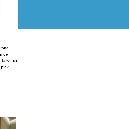
 rond
in de
n de wereld
 plek