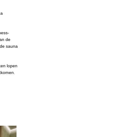
na
ness-
van de
 de sauna
ken lopen
itkomen.