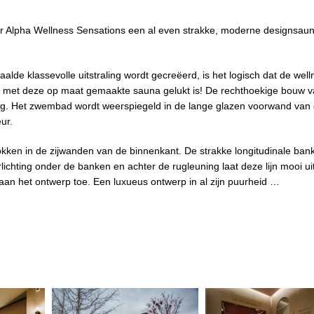
or Alpha Wellness Sensations een al even strakke, moderne designsau
aalde klassevolle uitstraling wordt gecreëerd, is het logisch dat de well
f dat met deze op maat gemaakte sauna gelukt is! De rechthoekige bouw 
ng. Het zwembad wordt weerspiegeld in de lange glazen voorwand van
ur.
okken in de zijwanden van de binnenkant. De strakke longitudinale ban
rlichting onder de banken en achter de rugleuning laat deze lijn mooi u
an het ontwerp toe. Een luxueus ontwerp in al zijn puurheid …