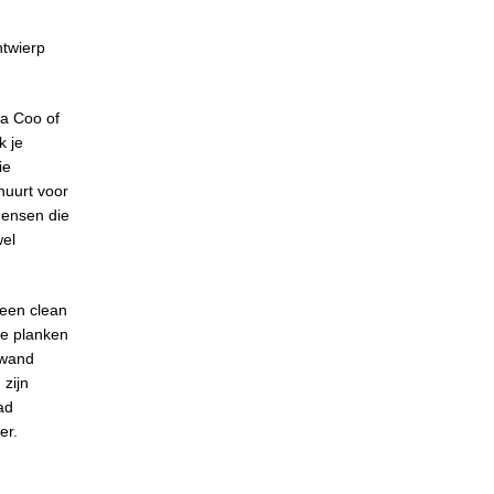
ntwierp
sa Coo of
k je
ie
huurt voor
mensen die
wel
 een clean
de planken
rwand
 zijn
ad
er.