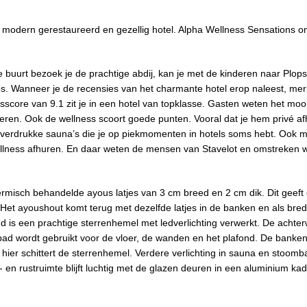
n modern gerestaureerd en gezellig hotel. Alpha Wellness Sensations o
de buurt bezoek je de prachtige abdij, kan je met de kinderen naar Plop
s. Wanneer je de recensies van het charmante hotel erop naleest, mer
score van 9.1 zit je in een hotel van topklasse. Gasten weten het moo
eren. Ook de wellness scoort goede punten. Vooral dat je hem privé af
 overdrukke sauna’s die je op piekmomenten in hotels soms hebt. Ook 
ellness afhuren. En daar weten de mensen van Stavelot en omstreken 
ermisch behandelde ayous latjes van 3 cm breed en 2 cm dik. Dit geeft
it. Het ayoushout komt terug met dezelfde latjes in de banken en als bre
ond is een prachtige sterrenhemel met ledverlichting verwerkt. De achte
ombad wordt gebruikt voor de vloer, de wanden en het plafond. De banken
 hier schittert de sterrenhemel. Verdere verlichting in sauna en stoomb
 en rustruimte blijft luchtig met de glazen deuren in een aluminium kad