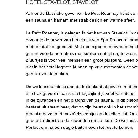
HOTEL STAVELOT, STAVELOT
Achter de klassieke gevel van Le Petit Roannay huist ee
een sauna en hamam met strak design en warme sfeer.
Le Petit Roannay is gelegen in het hart van Stavelot. In 
ervaar je de power van het circuit van Spa-Francorchamp
meteen dat het goed zit. Met een algemene tevredenheids
gerenoveerde herenhuis met subliem ontbijt erg te waard
2 uurtjes is voor veel mensen een groot pluspunt. Geen
niet in het hotel logeren kunnen op vrije momenten de w
gebruik van te maken.
De wellnessruimte is aan de buitenkant afgewerkt met th
en strak gevoel maar straalt tegelijkertijd veel warmte u
in de zijwanden en het plafond van de sauna. In dit plaf
bestaat uit steenfineer, dat op zijn beurt ook in het sto
prachtig bezet met mozaïeksteentjes in dezelfde tint. Ook
gebeurt indirect via de zijwanden en banken. De wellness-
Perfect om na een dagje buiten even tot rust te komen.