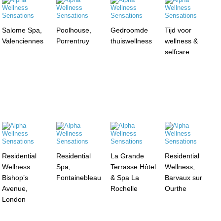
Salome Spa,
Poolhouse,
Gedroomde
Tijd voor
Valenciennes
Porrentruy
thuiswellness
wellness &
selfcare
Residential
Residential
La Grande
Residential
Wellness
Spa,
Terrasse Hôtel
Wellness,
Bishop’s
Fontainebleau
& Spa La
Barvaux sur
Avenue,
Rochelle
Ourthe
London