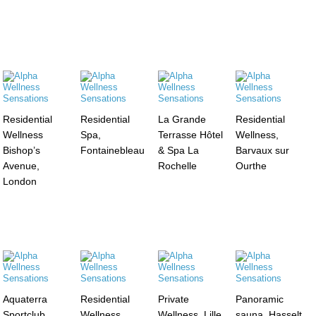
Residential
Residential
La Grande
Residential
Wellness
Spa,
Terrasse Hôtel
Wellness,
Bishop’s
Fontainebleau
& Spa La
Barvaux sur
Avenue,
Rochelle
Ourthe
London
Aquaterra
Residential
Private
Panoramic
Sportclub,
Wellness,
Wellness, Lille
sauna, Hasselt