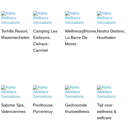
Terhills Resort,
Camping Les
Wellness@home,
Nostro Destino,
Maasmechelen
Embruns,
La Barre De
Houthalen
Clohars-
Monts
Carnöet
Salome Spa,
Poolhouse,
Gedroomde
Tijd voor
Valenciennes
Porrentruy
thuiswellness
wellness &
selfcare