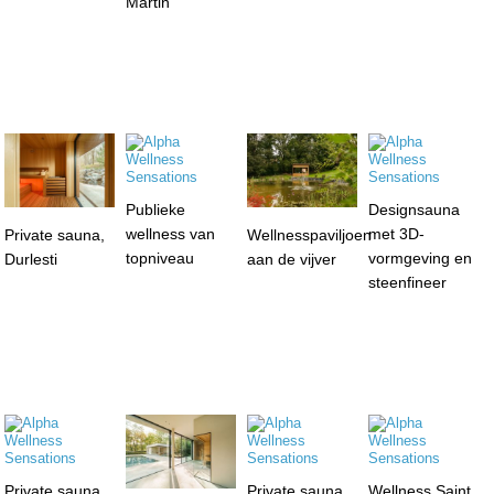
Martin
Publieke
Designsauna
wellness van
met 3D-
Private sauna,
Wellnesspaviljoen
topniveau
vormgeving en
Durlesti
aan de vijver
steenfineer
Private sauna,
Private sauna,
Wellness Saint