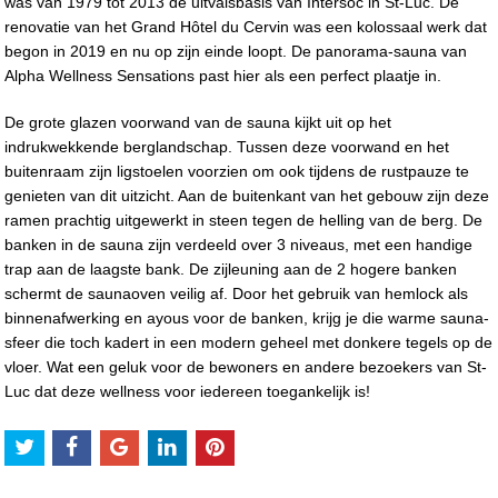
was van 1979 tot 2013 de uitvalsbasis van Intersoc in St-Luc. De
renovatie van het Grand Hôtel du Cervin was een kolossaal werk dat
begon in 2019 en nu op zijn einde loopt. De panorama-sauna van
Alpha Wellness Sensations past hier als een perfect plaatje in.
De grote glazen voorwand van de sauna kijkt uit op het
indrukwekkende berglandschap. Tussen deze voorwand en het
buitenraam zijn ligstoelen voorzien om ook tijdens de rustpauze te
genieten van dit uitzicht. Aan de buitenkant van het gebouw zijn deze
ramen prachtig uitgewerkt in steen tegen de helling van de berg. De
banken in de sauna zijn verdeeld over 3 niveaus, met een handige
trap aan de laagste bank. De zijleuning aan de 2 hogere banken
schermt de saunaoven veilig af. Door het gebruik van hemlock als
binnenafwerking en ayous voor de banken, krijg je die warme sauna-
sfeer die toch kadert in een modern geheel met donkere tegels op de
vloer. Wat een geluk voor de bewoners en andere bezoekers van St-
Luc dat deze wellness voor iedereen toegankelijk is!