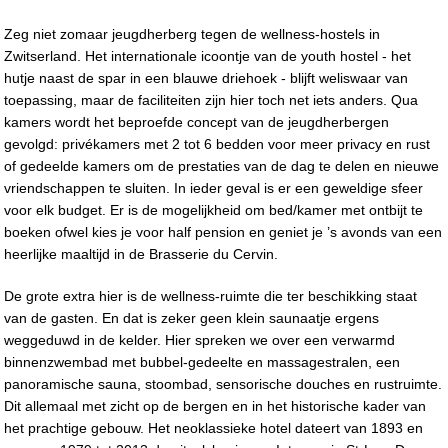
Zeg niet zomaar jeugdherberg tegen de wellness-hostels in
Zwitserland. Het internationale icoontje van de youth hostel - het
hutje naast de spar in een blauwe driehoek - blijft weliswaar van
toepassing, maar de faciliteiten zijn hier toch net iets anders. Qua
kamers wordt het beproefde concept van de jeugdherbergen
gevolgd: privékamers met 2 tot 6 bedden voor meer privacy en rust
of gedeelde kamers om de prestaties van de dag te delen en nieuwe
vriendschappen te sluiten. In ieder geval is er een geweldige sfeer
voor elk budget. Er is de mogelijkheid om bed/kamer met ontbijt te
boeken ofwel kies je voor half pension en geniet je ’s avonds van een
heerlijke maaltijd in de Brasserie du Cervin.
De grote extra hier is de wellness-ruimte die ter beschikking staat
van de gasten. En dat is zeker geen klein saunaatje ergens
weggeduwd in de kelder. Hier spreken we over een verwarmd
binnenzwembad met bubbel-gedeelte en massagestralen, een
panoramische sauna, stoombad, sensorische douches en rustruimte.
Dit allemaal met zicht op de bergen en in het historische kader van
het prachtige gebouw. Het neoklassieke hotel dateert van 1893 en