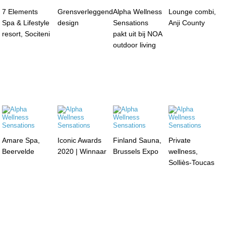
7 Elements
Grensverleggend
Alpha Wellness
Lounge combi,
Spa & Lifestyle
design
Sensations
Anji County
resort, Sociteni
pakt uit bij NOA
outdoor living
Amare Spa,
Iconic Awards
Finland Sauna,
Private
Beervelde
2020 | Winnaar
Brussels Expo
wellness,
Solliès-Toucas