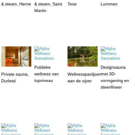
& steam, Herne
& steam, Saint
Texe
Lummen
Martin
Publieke
Designsauna
wellness van
met 3D-
Private sauna,
Wellnesspaviljoen
topniveau
vormgeving en
Durlesti
aan de vijver
steenfineer