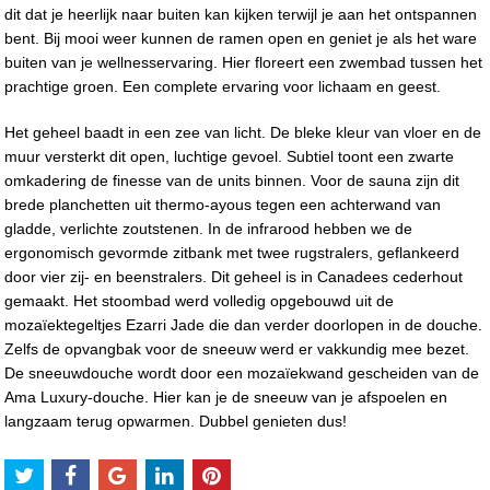
dit dat je heerlijk naar buiten kan kijken terwijl je aan het ontspannen
bent. Bij mooi weer kunnen de ramen open en geniet je als het ware
buiten van je wellnesservaring. Hier floreert een zwembad tussen het
prachtige groen. Een complete ervaring voor lichaam en geest.
Het geheel baadt in een zee van licht. De bleke kleur van vloer en de
muur versterkt dit open, luchtige gevoel. Subtiel toont een zwarte
omkadering de finesse van de units binnen. Voor de sauna zijn dit
brede planchetten uit thermo-ayous tegen een achterwand van
gladde, verlichte zoutstenen. In de infrarood hebben we de
ergonomisch gevormde zitbank met twee rugstralers, geflankeerd
door vier zij- en beenstralers. Dit geheel is in Canadees cederhout
gemaakt. Het stoombad werd volledig opgebouwd uit de
mozaïektegeltjes Ezarri Jade die dan verder doorlopen in de douche.
Zelfs de opvangbak voor de sneeuw werd er vakkundig mee bezet.
De sneeuwdouche wordt door een mozaïekwand gescheiden van de
Ama Luxury-douche. Hier kan je de sneeuw van je afspoelen en
langzaam terug opwarmen. Dubbel genieten dus!