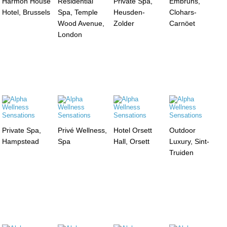
Harmon House
Residential
Private Spa,
Embruns,
Hotel, Brussels
Spa, Temple
Heusden-
Clohars-
Wood Avenue,
Zolder
Carnöet
London
Private Spa,
Privé Wellness,
Hotel Orsett
Outdoor
Hampstead
Spa
Hall, Orsett
Luxury, Sint-
Truiden