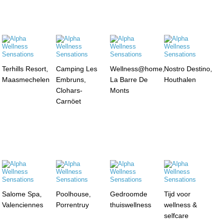
Terhills Resort,
Camping Les
Wellness@home,
Nostro Destino,
Maasmechelen
Embruns,
La Barre De
Houthalen
Clohars-
Monts
Carnöet
Salome Spa,
Poolhouse,
Gedroomde
Tijd voor
Valenciennes
Porrentruy
thuiswellness
wellness &
selfcare