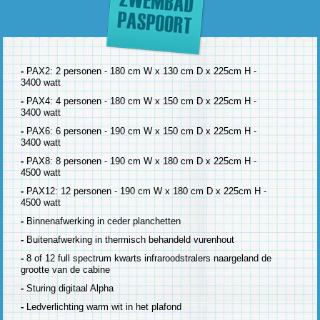
-
PAX2: 2 personen - 180 cm W x 130 cm D x 225cm H -
3400 watt
-
PAX4: 4 personen - 180 cm W x 150 cm D x 225cm H -
3400 watt
-
PAX6: 6 personen - 190 cm W x 150 cm D x 225cm H -
3400 watt
-
PAX8: 8 personen - 190 cm W x 180 cm D x 225cm H -
4500 watt
-
PAX12: 12 personen - 190 cm W x 180 cm D x 225cm H -
4500 watt
-
Binnenafwerking in ceder planchetten
-
Buitenafwerking in thermisch behandeld vurenhout
-
8 of 12 full spectrum kwarts infraroodstralers naargeland de
grootte van de cabine
-
Sturing digitaal Alpha
-
Ledverlichting warm wit in het plafond