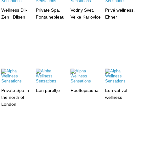
Wellness Dil-
Private Spa,
Vodny Svet,
Privé wellness,
Zen , Dilsen
Fontainebleau
Velke Karlovice
Ehner
Private Spa in
Een pareltje
Rooftopsauna
Een vat vol
the north of
wellness
London