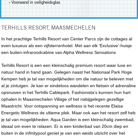
-
Voorwand in veiligheidsglas
TERHILLS RESORT, MAASMECHELEN
In het prachtige Terhills Resort van Center Parcs zijn de cottages al
even luxueus als een vijfsterrenhotel. Met aan elk ‘Exclusive’-huisje
een buiten-infraroodcabine van Alpha Wellness Sensations
Terhills Resort is een een kleinschalig premium resort waar luxe en
natuur hand in hand gaan. Gelegen naast het Nationaal Park Hoge
Kempen heb je tal van mogelijkheden om die natuur te beleven met
al je zintuigen. Je kan er eindeloos wandelen en fietsen of adrenaline
opsnuiven in het Terhills Cablepark. Fashionista’s kunnen hun hart
ophalen in Maasmechelen Village of het nabijgelegen gezellige
Maastricht. Voor ontspanning en wellness is het recente Elaisa
Energetic Wellness de ultieme plek. Maar ook aan het resort zelf heb
je tal van mogelijkheden. Aqua Garden is een kleinschalig zwembad,
ideaal om even te relaxen. Er is een kinderbad van 20cm diep en
buiten in de infinitypool geniet je van een weids uitzicht over het