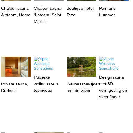
Chaleur sauna
Chaleur sauna
Boutique hotel,
Palmaris,
& steam, Herne
& steam, Saint
Texe
Lummen
Martin
Publieke
Designsauna
wellness van
met 3D-
Private sauna,
Wellnesspaviljoen
topniveau
vormgeving en
Durlesti
aan de vijver
steenfineer