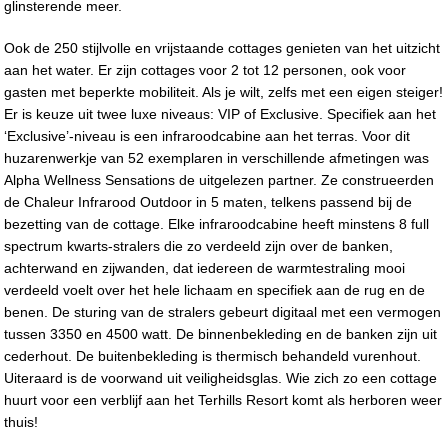
glinsterende meer.
Ook de 250 stijlvolle en vrijstaande cottages genieten van het uitzicht
aan het water. Er zijn cottages voor 2 tot 12 personen, ook voor
gasten met beperkte mobiliteit. Als je wilt, zelfs met een eigen steiger!
Er is keuze uit twee luxe niveaus: VIP of Exclusive. Specifiek aan het
‘Exclusive’-niveau is een infraroodcabine aan het terras. Voor dit
huzarenwerkje van 52 exemplaren in verschillende afmetingen was
Alpha Wellness Sensations de uitgelezen partner. Ze construeerden
de Chaleur Infrarood Outdoor in 5 maten, telkens passend bij de
bezetting van de cottage. Elke infraroodcabine heeft minstens 8 full
spectrum kwarts-stralers die zo verdeeld zijn over de banken,
achterwand en zijwanden, dat iedereen de warmtestraling mooi
verdeeld voelt over het hele lichaam en specifiek aan de rug en de
benen. De sturing van de stralers gebeurt digitaal met een vermogen
tussen 3350 en 4500 watt. De binnenbekleding en de banken zijn uit
cederhout. De buitenbekleding is thermisch behandeld vurenhout.
Uiteraard is de voorwand uit veiligheidsglas. Wie zich zo een cottage
huurt voor een verblijf aan het Terhills Resort komt als herboren weer
thuis!