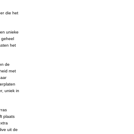
er die het
een unieke
t geheel
asten het
en de
gheid met
naar
erplaten
, uniek in
rras
t plaats
xtra
ive uit de