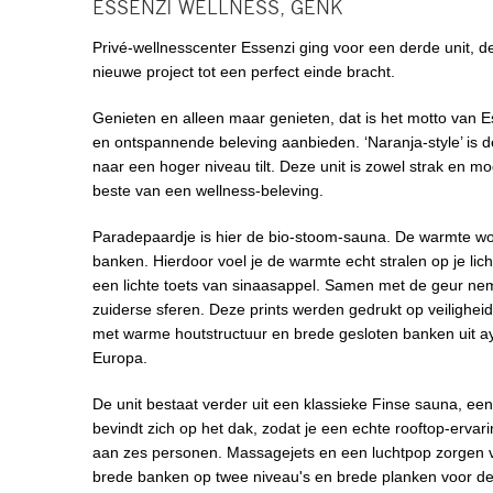
ESSENZI WELLNESS, GENK
Privé-wellnesscenter Essenzi ging voor een derde unit, de
nieuwe project tot een perfect einde bracht.
Genieten en alleen maar genieten, dat is het motto van E
en ontspannende beleving aanbieden. ‘Naranja-style’ is 
naar een hoger niveau tilt. Deze unit is zowel strak en mo
beste van een wellness-beleving.
Paradepaardje is hier de bio-stoom-sauna. De warmte w
banken. Hierdoor voel je de warmte echt stralen op je l
een lichte toets van sinaasappel. Samen met de geur ne
zuiderse sferen. Deze prints werden gedrukt op veilighei
met warme houtstructuur en brede gesloten banken uit ay
Europa.
De unit bestaat verder uit een klassieke Finse sauna, een
bevindt zich op het dak, zodat je een echte rooftop-ervari
aan zes personen. Massagejets en een luchtpop zorgen vo
brede banken op twee niveau's en brede planken voor de b