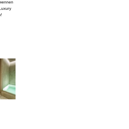
erwennen
Luxury
n!