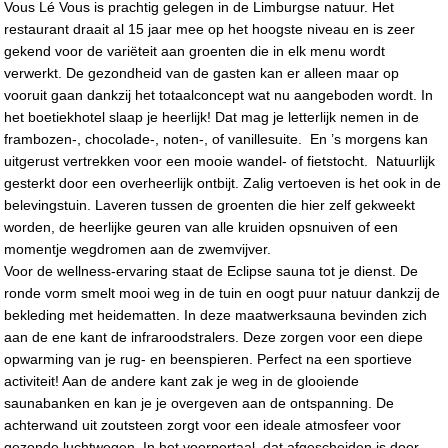
Vous Lé Vous is prachtig gelegen in de Limburgse natuur. Het
restaurant draait al 15 jaar mee op het hoogste niveau en is zeer
gekend voor de variëteit aan groenten die in elk menu wordt
verwerkt. De gezondheid van de gasten kan er alleen maar op
vooruit gaan dankzij het totaalconcept wat nu aangeboden wordt. In
het boetiekhotel slaap je heerlijk! Dat mag je letterlijk nemen in de
frambozen-, chocolade-, noten-, of vanillesuite. En ’s morgens kan
uitgerust vertrekken voor een mooie wandel- of fietstocht. Natuurlijk
gesterkt door een overheerlijk ontbijt. Zalig vertoeven is het ook in de
belevingstuin. Laveren tussen de groenten die hier zelf gekweekt
worden, de heerlijke geuren van alle kruiden opsnuiven of een
momentje wegdromen aan de zwemvijver.
Voor de wellness-ervaring staat de Eclipse sauna tot je dienst. De
ronde vorm smelt mooi weg in de tuin en oogt puur natuur dankzij de
bekleding met heidematten. In deze maatwerksauna bevinden zich
aan de ene kant de infraroodstralers. Deze zorgen voor een diepe
opwarming van je rug- en beenspieren. Perfect na een sportieve
activiteit! Aan de andere kant zak je weg in de glooiende
saunabanken en kan je je overgeven aan de ontspanning. De
achterwand uit zoutsteen zorgt voor een ideale atmosfeer voor
gezonde luchtwegen. In het voorportaal, dat afgescheiden is door