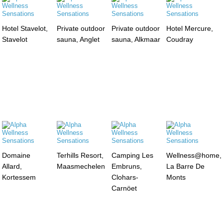
Hotel Stavelot,
Private outdoor
Private outdoor
Hotel Mercure,
Stavelot
sauna, Anglet
sauna, Alkmaar
Coudray
Domaine
Terhills Resort,
Camping Les
Wellness@home,
Allard,
Maasmechelen
Embruns,
La Barre De
Kortessem
Clohars-
Monts
Carnöet