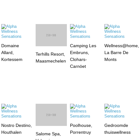
Domaine
Terhills Resort,
Camping Les
Wellness@home,
Allard,
Maasmechelen
Embruns,
La Barre De
Kortessem
Clohars-
Monts
Carnöet
Nostro Destino,
Salome Spa,
Poolhouse,
Gedroomde
Houthalen
Valenciennes
Porrentruy
thuiswellness