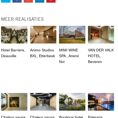
MEER REALISATIES
Hotel Barriere,
Animo Studios
MIMI WINE
VAN DER VALK
Deauville
BXL, Etterbeek
SPA , Anenii
HOTEL,
Noi
Beveren
Chaleur sauna
Chaleur sauna
Boutique hotel,
Palmaris,