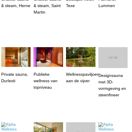
& steam, Herne
& steam, Saint
Texe
Lummen
Martin
Private sauna,
Publieke
Wellnesspaviljoen
Designsauna
Durlesti
wellness van
aan de vijver
met 3D-
topniveau
vormgeving en
steenfineer