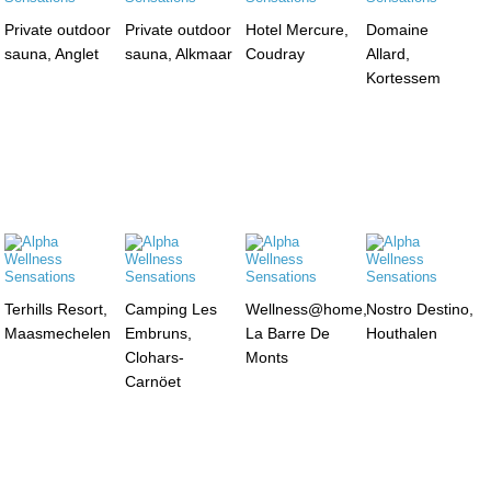
Private outdoor
Private outdoor
Hotel Mercure,
Domaine
sauna, Anglet
sauna, Alkmaar
Coudray
Allard,
Kortessem
Terhills Resort,
Camping Les
Wellness@home,
Nostro Destino,
Maasmechelen
Embruns,
La Barre De
Houthalen
Clohars-
Monts
Carnöet