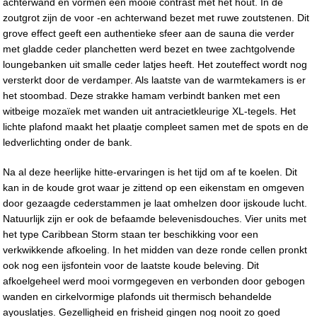
achterwand en vormen een mooie contrast met het hout. In de
zoutgrot zijn de voor -en achterwand bezet met ruwe zoutstenen. Dit
grove effect geeft een authentieke sfeer aan de sauna die verder
met gladde ceder planchetten werd bezet en twee zachtgolvende
loungebanken uit smalle ceder latjes heeft. Het zouteffect wordt nog
versterkt door de verdamper. Als laatste van de warmtekamers is er
het stoombad. Deze strakke hamam verbindt banken met een
witbeige mozaïek met wanden uit antracietkleurige XL-tegels. Het
lichte plafond maakt het plaatje compleet samen met de spots en de
ledverlichting onder de bank.
Na al deze heerlijke hitte-ervaringen is het tijd om af te koelen. Dit
kan in de koude grot waar je zittend op een eikenstam en omgeven
door gezaagde cederstammen je laat omhelzen door ijskoude lucht.
Natuurlijk zijn er ook de befaamde belevenisdouches. Vier units met
het type Caribbean Storm staan ter beschikking voor een
verkwikkende afkoeling. In het midden van deze ronde cellen pronkt
ook nog een ijsfontein voor de laatste koude beleving. Dit
afkoelgeheel werd mooi vormgegeven en verbonden door gebogen
wanden en cirkelvormige plafonds uit thermisch behandelde
ayouslatjes. Gezelligheid en frisheid gingen nog nooit zo goed