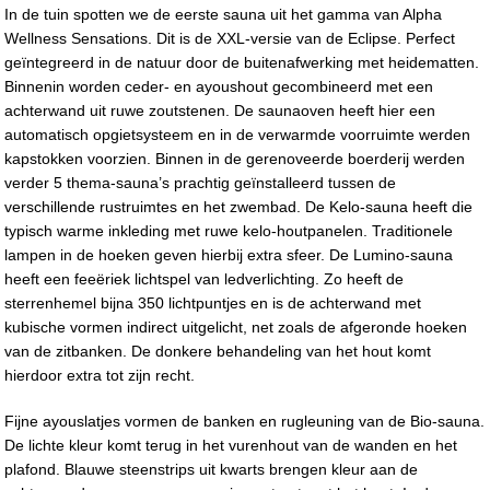
In de tuin spotten we de eerste sauna uit het gamma van Alpha
Wellness Sensations. Dit is de XXL-versie van de Eclipse. Perfect
geïntegreerd in de natuur door de buitenafwerking met heidematten.
Binnenin worden ceder- en ayoushout gecombineerd met een
achterwand uit ruwe zoutstenen. De saunaoven heeft hier een
automatisch opgietsysteem en in de verwarmde voorruimte werden
kapstokken voorzien. Binnen in de gerenoveerde boerderij werden
verder 5 thema-sauna’s prachtig geïnstalleerd tussen de
verschillende rustruimtes en het zwembad. De Kelo-sauna heeft die
typisch warme inkleding met ruwe kelo-houtpanelen. Traditionele
lampen in de hoeken geven hierbij extra sfeer. De Lumino-sauna
heeft een feeëriek lichtspel van ledverlichting. Zo heeft de
sterrenhemel bijna 350 lichtpuntjes en is de achterwand met
kubische vormen indirect uitgelicht, net zoals de afgeronde hoeken
van de zitbanken. De donkere behandeling van het hout komt
hierdoor extra tot zijn recht.
Fijne ayouslatjes vormen de banken en rugleuning van de Bio-sauna.
De lichte kleur komt terug in het vurenhout van de wanden en het
plafond. Blauwe steenstrips uit kwarts brengen kleur aan de