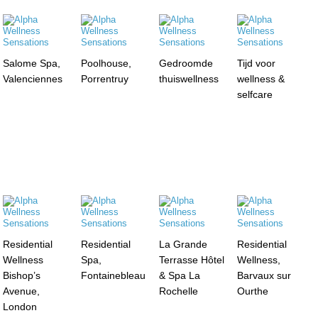
Salome Spa,
Poolhouse,
Gedroomde
Tijd voor
Valenciennes
Porrentruy
thuiswellness
wellness &
selfcare
Residential
Residential
La Grande
Residential
Wellness
Spa,
Terrasse Hôtel
Wellness,
Bishop’s
Fontainebleau
& Spa La
Barvaux sur
Avenue,
Rochelle
Ourthe
London