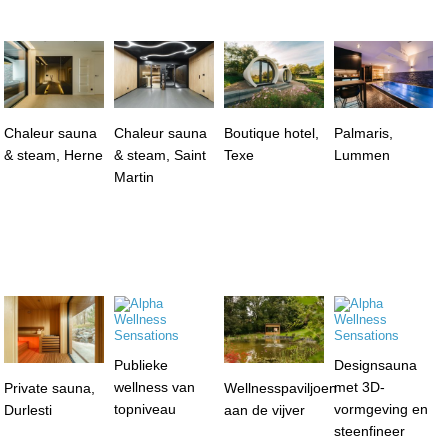
Chaleur sauna
Chaleur sauna
Boutique hotel,
Palmaris,
& steam, Herne
& steam, Saint
Texe
Lummen
Martin
Publieke
Designsauna
wellness van
met 3D-
Private sauna,
Wellnesspaviljoen
topniveau
vormgeving en
Durlesti
aan de vijver
steenfineer