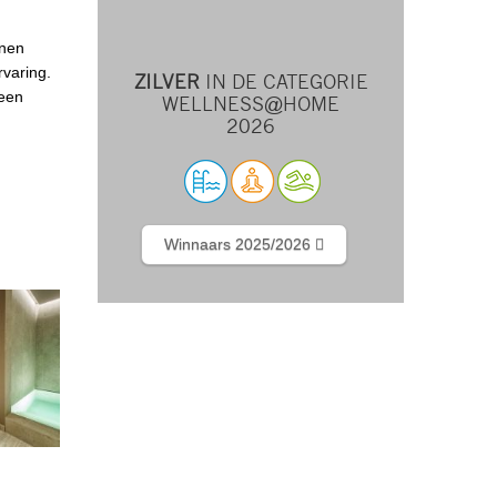
nnen
varing.
ZILVER
IN DE CATEGORIE
 een
WELLNESS@HOME
2026
Winnaars 2025/2026