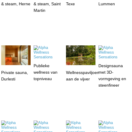
& steam, Herne
& steam, Saint
Texe
Lummen
Martin
Publieke
Designsauna
wellness van
met 3D-
Private sauna,
Wellnesspaviljoen
topniveau
vormgeving en
Durlesti
aan de vijver
steenfineer