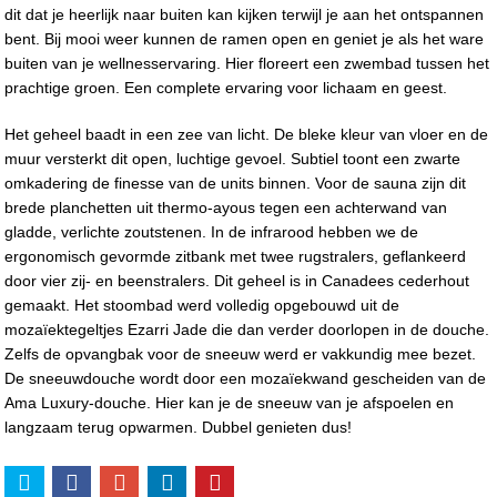
dit dat je heerlijk naar buiten kan kijken terwijl je aan het ontspannen
bent. Bij mooi weer kunnen de ramen open en geniet je als het ware
buiten van je wellnesservaring. Hier floreert een zwembad tussen het
prachtige groen. Een complete ervaring voor lichaam en geest.
Het geheel baadt in een zee van licht. De bleke kleur van vloer en de
muur versterkt dit open, luchtige gevoel. Subtiel toont een zwarte
omkadering de finesse van de units binnen. Voor de sauna zijn dit
brede planchetten uit thermo-ayous tegen een achterwand van
gladde, verlichte zoutstenen. In de infrarood hebben we de
ergonomisch gevormde zitbank met twee rugstralers, geflankeerd
door vier zij- en beenstralers. Dit geheel is in Canadees cederhout
gemaakt. Het stoombad werd volledig opgebouwd uit de
mozaïektegeltjes Ezarri Jade die dan verder doorlopen in de douche.
Zelfs de opvangbak voor de sneeuw werd er vakkundig mee bezet.
De sneeuwdouche wordt door een mozaïekwand gescheiden van de
Ama Luxury-douche. Hier kan je de sneeuw van je afspoelen en
langzaam terug opwarmen. Dubbel genieten dus!