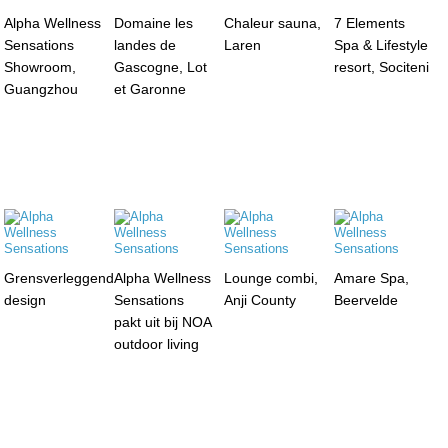
Alpha Wellness
Domaine les
Chaleur sauna,
7 Elements
Sensations
landes de
Laren
Spa & Lifestyle
Showroom,
Gascogne, Lot
resort, Sociteni
Guangzhou
et Garonne
Grensverleggend
Alpha Wellness
Lounge combi,
Amare Spa,
design
Sensations
Anji County
Beervelde
pakt uit bij NOA
outdoor living