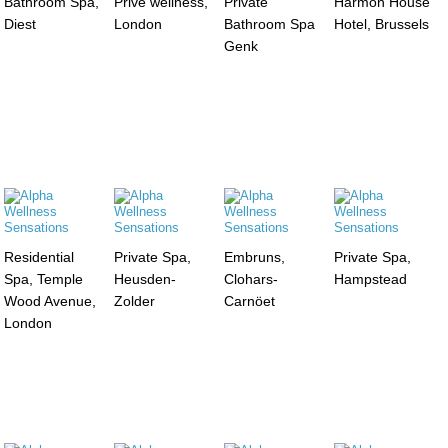
Bathroom Spa,
Privé wellness,
Private
Harmon House
Diest
London
Bathroom Spa
Hotel, Brussels
Genk
Residential
Private Spa,
Embruns,
Private Spa,
Spa, Temple
Heusden-
Clohars-
Hampstead
Wood Avenue,
Zolder
Carnöet
London