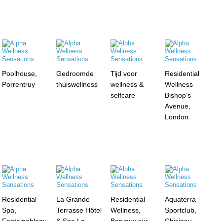
Poolhouse,
Gedroomde
Tijd voor
Residential
Porrentruy
thuiswellness
wellness &
Wellness
selfcare
Bishop’s
Avenue,
London
Residential
La Grande
Residential
Aquaterra
Spa,
Terrasse Hôtel
Wellness,
Sportclub,
Fontainebleau
& Spa La
Barvaux sur
Chisinau