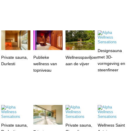
Designsauna
met 3D-
Private sauna,
Publieke
Wellnesspaviljoen
vormgeving en
Durlesti
wellness van
aan de vijver
steenfineer
topniveau
Private sauna,
Private sauna,
Wellness Saint