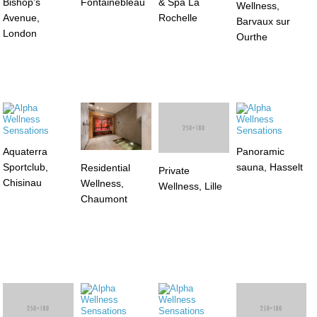
Bishop’s
Fontainebleau
& Spa La
Wellness,
Avenue,
Rochelle
Barvaux sur
London
Ourthe
Aquaterra
Panoramic
Sportclub,
sauna, Hasselt
Residential
Private
Chisinau
Wellness,
Wellness, Lille
Chaumont