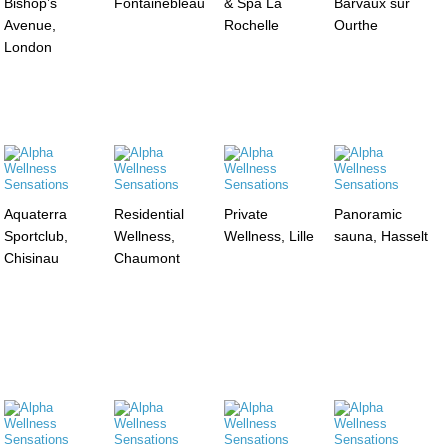
Bishop’s
Fontainebleau
& Spa La
Barvaux sur
Avenue,
Rochelle
Ourthe
London
Aquaterra
Residential
Private
Panoramic
Sportclub,
Wellness,
Wellness, Lille
sauna, Hasselt
Chisinau
Chaumont