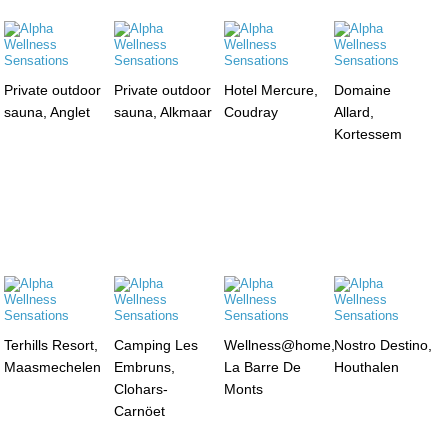
Private outdoor
Private outdoor
Hotel Mercure,
Domaine
sauna, Anglet
sauna, Alkmaar
Coudray
Allard,
Kortessem
Terhills Resort,
Camping Les
Wellness@home,
Nostro Destino,
Maasmechelen
Embruns,
La Barre De
Houthalen
Clohars-
Monts
Carnöet