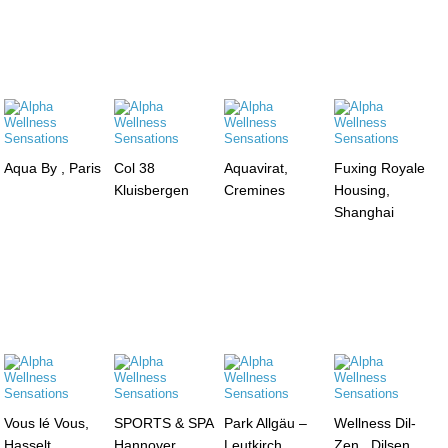
Aqua By , Paris
Col 38
Aquavirat,
Fuxing Royale
Kluisbergen
Cremines
Housing,
Shanghai
Vous lé Vous,
SPORTS & SPA
Park Allgäu –
Wellness Dil-
Hasselt
Hannover
Leutkirch
Zen , Dilsen