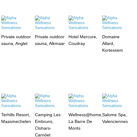
Private outdoor
Private outdoor
Hotel Mercure,
Domaine
sauna, Anglet
sauna, Alkmaar
Coudray
Allard,
Kortessem
Terhills Resort,
Camping Les
Wellness@home,
Salome Spa,
Maasmechelen
Embruns,
La Barre De
Valenciennes
Clohars-
Monts
Carnöet