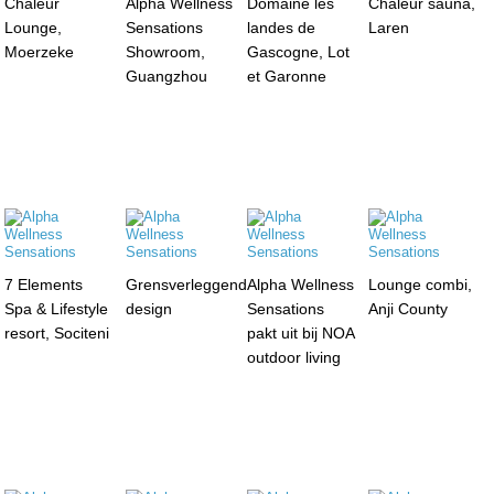
Chaleur
Alpha Wellness
Domaine les
Chaleur sauna,
Lounge,
Sensations
landes de
Laren
Moerzeke
Showroom,
Gascogne, Lot
Guangzhou
et Garonne
7 Elements
Grensverleggend
Alpha Wellness
Lounge combi,
Spa & Lifestyle
design
Sensations
Anji County
resort, Sociteni
pakt uit bij NOA
outdoor living