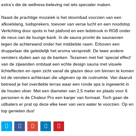
extra’s die de wellness-beleving net iets specialer maken.
Naast de prachtige mozaïek is het stoombad voorzien van een
afkoelslang, luidsprekers, toevoer van verse lucht en een noodstop.
Verlichting door spots in het plafond en een ledstrook in RGB onder
de neus van de lounge-bank. In de sauna pronkt de saunaoven
tegen de achterwand onder het middelste raam. Erboven een
druppelaar die geleidelijk het aroma verspreidt. De twee andere
vensters sluiten aan op de banken. Tezamen met het ‘special effect’
van de zijwanden ontstaat een echte design sauna met visuele
lichteffecten en open zicht vanaf de glazen deur om binnen te komen
tot de vensters achteraan die uitgeven op de rustruimte. Van daaruit
betreed je het overdekte terras waar een ronde spa is ingewerkt in
de houten vloer. Met een diameter van 2,5 meter en plaats voor 6
personen is de Chaleur Pro een kanjer van formaat. Toch gaan de
uitbaters er prat op deze elke keer van vers water te voorzien. Op en
top genieten dus!