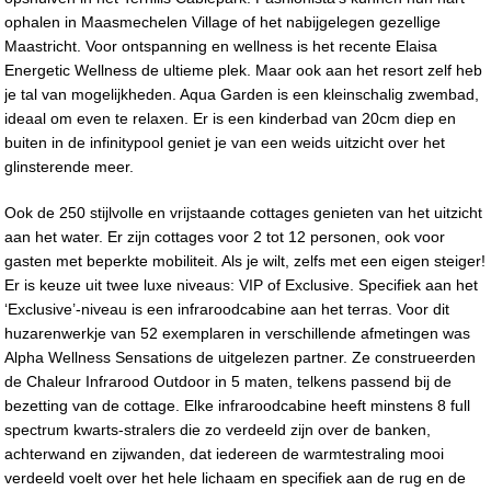
ophalen in Maasmechelen Village of het nabijgelegen gezellige
Maastricht. Voor ontspanning en wellness is het recente Elaisa
Energetic Wellness de ultieme plek. Maar ook aan het resort zelf heb
je tal van mogelijkheden. Aqua Garden is een kleinschalig zwembad,
ideaal om even te relaxen. Er is een kinderbad van 20cm diep en
buiten in de infinitypool geniet je van een weids uitzicht over het
glinsterende meer.
Ook de 250 stijlvolle en vrijstaande cottages genieten van het uitzicht
aan het water. Er zijn cottages voor 2 tot 12 personen, ook voor
gasten met beperkte mobiliteit. Als je wilt, zelfs met een eigen steiger!
Er is keuze uit twee luxe niveaus: VIP of Exclusive. Specifiek aan het
‘Exclusive’-niveau is een infraroodcabine aan het terras. Voor dit
huzarenwerkje van 52 exemplaren in verschillende afmetingen was
Alpha Wellness Sensations de uitgelezen partner. Ze construeerden
de Chaleur Infrarood Outdoor in 5 maten, telkens passend bij de
bezetting van de cottage. Elke infraroodcabine heeft minstens 8 full
spectrum kwarts-stralers die zo verdeeld zijn over de banken,
achterwand en zijwanden, dat iedereen de warmtestraling mooi
verdeeld voelt over het hele lichaam en specifiek aan de rug en de