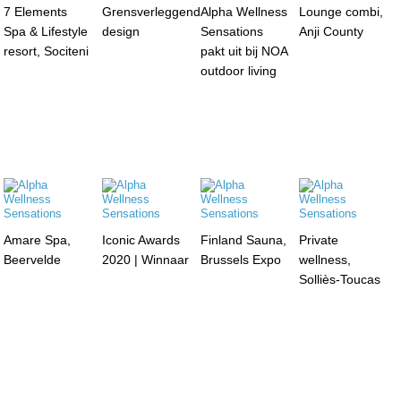
7 Elements
Grensverleggend
Alpha Wellness
Lounge combi,
Spa & Lifestyle
design
Sensations
Anji County
resort, Sociteni
pakt uit bij NOA
outdoor living
Amare Spa,
Iconic Awards
Finland Sauna,
Private
Beervelde
2020 | Winnaar
Brussels Expo
wellness,
Solliès-Toucas