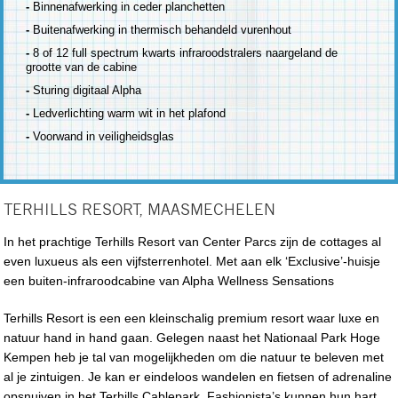
-
Binnenafwerking in ceder planchetten
-
Buitenafwerking in thermisch behandeld vurenhout
-
8 of 12 full spectrum kwarts infraroodstralers naargeland de
grootte van de cabine
-
Sturing digitaal Alpha
-
Ledverlichting warm wit in het plafond
-
Voorwand in veiligheidsglas
TERHILLS RESORT, MAASMECHELEN
In het prachtige Terhills Resort van Center Parcs zijn de cottages al
even luxueus als een vijfsterrenhotel. Met aan elk ‘Exclusive’-huisje
een buiten-infraroodcabine van Alpha Wellness Sensations
Terhills Resort is een een kleinschalig premium resort waar luxe en
natuur hand in hand gaan. Gelegen naast het Nationaal Park Hoge
Kempen heb je tal van mogelijkheden om die natuur te beleven met
al je zintuigen. Je kan er eindeloos wandelen en fietsen of adrenaline
opsnuiven in het Terhills Cablepark. Fashionista’s kunnen hun hart