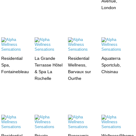
Avenue,
London
Residential
La Grande
Residential
Aquaterra
Spa,
Terrasse Hôtel
Wellness,
Sportclub,
Fontainebleau
& Spa La
Barvaux sur
Chisinau
Rochelle
Ourthe
Residential
Private
Panoramic
Wellness@home,