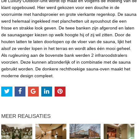
De Luxury Outdoor-unit wordt op maat en volgens de indeling van de
klant opgebouwd. Hier werd gekozen voor een douche in de
voorruimte met handsproeier en grote vierkante regenkop. De sauna
werd helemaal ingekleed met planchetten uit ayoushout die een
frisse en strakke look geven. De twee banken zijn afgerond en laten
de saunaganger kiezen op welk hoogte hij of zij wil zitten. Door de
houten latten te laten doorlopen op de vloer van de sauna, lijkt het
alsof ze verder lopen in het terras en wordt alles één mooi geheel.
Als rugleuning aan de bovenste bank werden 2 infraroodstralers
voorzien. Deze kunnen afzonderlijk of in combinatie met de sauna
gebruikt worden. De donkere rechthoekige sauna-oven maakt het
moderne design compleet.
MEER REALISATIES