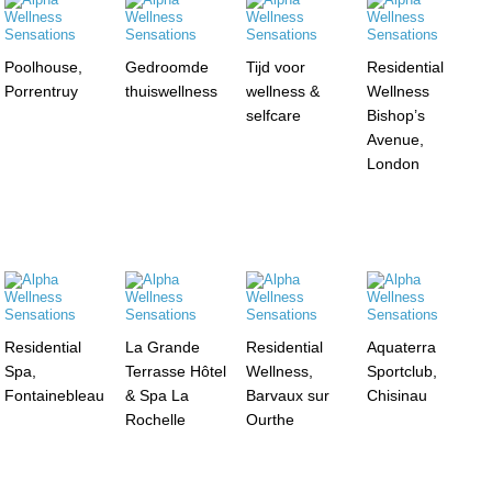
Poolhouse,
Gedroomde
Tijd voor
Residential
Porrentruy
thuiswellness
wellness &
Wellness
selfcare
Bishop’s
Avenue,
London
Residential
La Grande
Residential
Aquaterra
Spa,
Terrasse Hôtel
Wellness,
Sportclub,
Fontainebleau
& Spa La
Barvaux sur
Chisinau
Rochelle
Ourthe