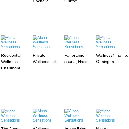
Rochelle
Ourthe
Residential
Private
Panoramic
Wellness@home,
Wellness,
Wellness, Lille
sauna, Hasselt
Ohningen
Chaumont
The Jungle
Wellness
Arc co living,
Misora