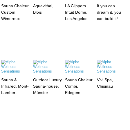
Sauna Chaleur
Aquavithal,
LA Clippers
If you can
Custom,
Blois
Intuit Dome,
dream it, you
Wimereux
Los Angelos
can build it!
Sauna &
Outdoor Luxury
Sauna Chaleur
Vivi Spa,
Infrared, Mont-
Sauna-house,
Combi,
Chisinau
Lambert
Münster
Edegem