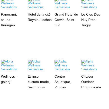
Panoramic
Hotel de la cité
Grand Hotel du
Le Clos Des
sauna,
Royale, Loches
Cervin, Saint-
Huy Prés,
Kuringen
Luc
Tingry
Wellness-
Eclipse
Centre
Chaleur
galerij
custom-made,
Aquatique,
Outdoor,
Saint Louis
Viroflay
Profondeville