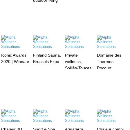
outdoor living
Iconic Awards
Finland Sauna,
Private
Domaine des
2020 | Winnaar
Brussels Expo
wellness,
Thermes,
Solliès-Toucas
Rocourt
Chaleur 3D
Sport & Spa,
Aquaterra
Chaleur combi