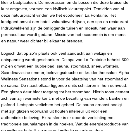
kleine badplaatsen. De moerassen en de bossen die deze bruisende
kust omgeven, vormen een idyllisch kleurenpalet. Temidden van al
deze natuurpracht vinden we het ecodomein La Fontaine. Het
landgoed omvat een hotel, vakantieverblijven, een spa en restaurant.
Indrukwekkend zijn de omliggende tuinen en moestuinen waar aan
permacultuur wordt gedaan. Missie van het ecodomein is om mens
en natuur weer dichter bij elkaar te brengen.
Logisch dat op zo’n plaats ook veel aandacht aan welzijn en
ontspanning wordt geschonken. De spa van La Fontaine behelst 300
m2 en omvat een bubbelbad, sauna, stoombad, sneeuwfontein,
Scandinavische emmer, belevingsdouche en kruidentheesalon. Alpha
Wellness Sensations stond in voor de plaatsing van het stoombad en
de sauna. De naast elkaar liggende units schitteren in hun eenvoud.
Een glazen deur biedt toegang tot het stoombad. Hierin toont cement
zich van zijn warmste kant, met de bezetting van wanden, banken en
plafond. Ledspots verlichten het geheel. De sauna ernaast nodigt
met zijn glazen voorwand uit houten interieur uit voor een
authentieke beleving. Extra sfeer is er door de verlichting met
traditionele saunalampen in de hoeken. Wat de energieproductie van
de wellness betreft, deze wordt volledig verzekerd door