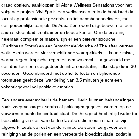
graag opnieuw aankloppen bij Alpha Wellness Sensations voor het
volgende project. Vivi Spa is een wellnesscenter in de hoofdstad dat
focust op professionele gezichts- en lichaamsbehandelingen, met
een persoonlijke aanpak. De Aqua Zone werd uitgebouwd met een
sauna, stoombad, zoutkamer en koude kamer. Om de ervaring
helemaal compleet te maken, zijn er een belevenisdouche
(Caribbean Storm) en een ‘emotionele’ douche of The after journey
walk. Hierin worden vier verschillende waterprikkels — koude miste,
warme regen, tropische regen en een waterval — afgewisseld met
een drie keer een deugddoende infraroodstraling. Elke stap duurt 30
seconden. Gecombineerd met de lichteffecten en bijhorende
fotomuren geeft deze ‘wandeling’ van 3,5 minuten je echt een
vakantiegevoel vol positieve emoties.
Een andere eyecatcher is de hamam. Hierin kunnen behandelingen
zoals zeepmassages, scrubs of pakkingen gegeven worden op de
verwarmde bank die centraal staat. De therapeut heeft altijd water ter
beschikking via een van de drie lavabo’s die mooi in marmer zijn
afgewerkt zoals de rest van de ruimte. De stoom zorgt voor een
reiniging van de poriën en een verbeterde bloedcirculatie, zodat je