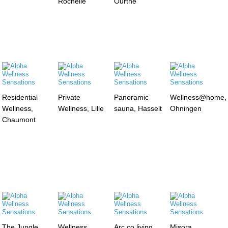
Rochelle
Ourthe
Residential
Private
Panoramic
Wellness@home,
Wellness,
Wellness, Lille
sauna, Hasselt
Ohningen
Chaumont
The Jungle
Wellness
Arc co living,
Misora