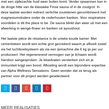
met een zijdezachte huid weer buiten komt. Verder opwarmen kan in
de droge hitte van de klassieke Finse sauna of in de zoutgrot. In
deze laatste worden indirect verlichte zoutstenen gecombineerd met
magnesiumstralers onder de cederhouten banken. Voor respiratoire
voordelen is dit the place to be. De sauna blinkt dan weer uit met een
afwerking in wengé-fineer en banken uit ayoushout.
Het laatste pièce de résistance is de unieke koude kamer. Met
cementsteen wordt een echte grot gecreëerd waarin je afkoelt zowel
via het luchtkoelsysteem als via een ijsmachine die 6 kg ijs per uur
produceert. Het regenererend vermogen van je lichaam wordt
hierdoor aangesproken. Je bloedvaten versterken zich en je
immuniteit krijgt een boost. Afkoeling wordt een bijzondere expertise
van Alpha Wellness Sensations. Geen wonder dat ze terug als
partner voor dit project werden geselecteerd.
MEER REALISATIES