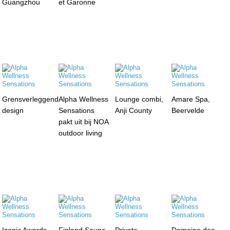
Guangzhou
et Garonne
Grensverleggend
Alpha Wellness
Lounge combi,
Amare Spa,
design
Sensations
Anji County
Beervelde
pakt uit bij NOA
outdoor living
Iconic Awards
Finland Sauna,
Private
Domaine des