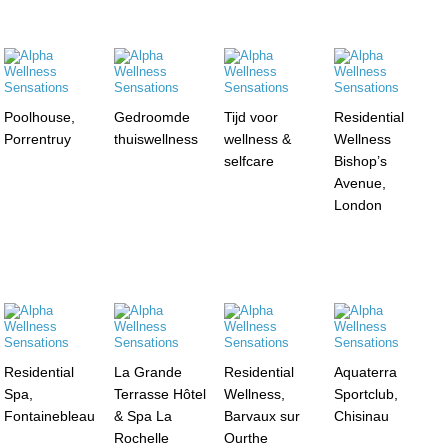
Poolhouse,
Gedroomde
Tijd voor
Residential
Porrentruy
thuiswellness
wellness &
Wellness
selfcare
Bishop’s
Avenue,
London
Residential
La Grande
Residential
Aquaterra
Spa,
Terrasse Hôtel
Wellness,
Sportclub,
Fontainebleau
& Spa La
Barvaux sur
Chisinau
Rochelle
Ourthe