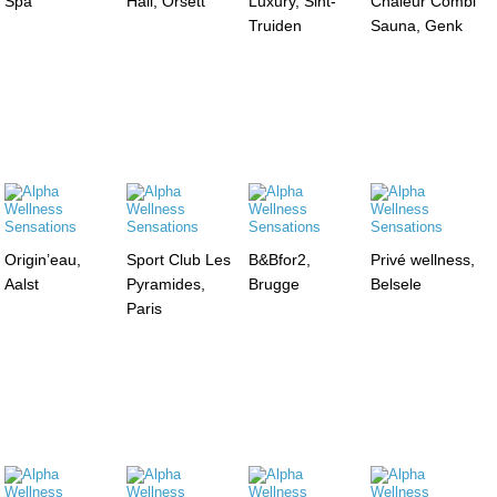
Spa
Hall, Orsett
Luxury, Sint-
Chaleur Combi
Truiden
Sauna, Genk
Origin’eau,
Sport Club Les
B&Bfor2,
Privé wellness,
Aalst
Pyramides,
Brugge
Belsele
Paris