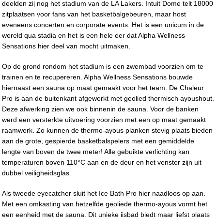
deelden zij nog het stadium van de LA Lakers. Intuit Dome telt 18000
zitplaatsen voor fans van het basketbalgebeuren, maar host
eveneens concerten en corporate events. Het is een unicum in de
wereld qua stadia en het is een hele eer dat Alpha Wellness
Sensations hier deel van mocht uitmaken.
Op de grond rondom het stadium is een zwembad voorzien om te
trainen en te recupereren. Alpha Wellness Sensations bouwde
hiernaast een sauna op maat gemaakt voor het team. De Chaleur
Pro is aan de buitenkant afgewerkt met geolied thermisch ayoushout.
Deze afwerking zien we ook binnenin de sauna. Voor de banken
werd een versterkte uitvoering voorzien met een op maat gemaakt
raamwerk. Zo kunnen de thermo-ayous planken stevig plaats bieden
aan de grote, gespierde basketbalspelers met een gemiddelde
lengte van boven de twee meter! Alle gebuikte verlichting kan
temperaturen boven 110°C aan en de deur en het venster zijn uit
dubbel veiligheidsglas.
Als tweede eyecatcher sluit het Ice Bath Pro hier naadloos op aan.
Met een omkasting van hetzelfde geoliede thermo-ayous vormt het
een eenheid met de sauna. Dit unieke ijsbad biedt maar liefst plaats