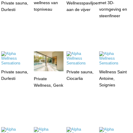
wellness van
met 3D-
Private sauna,
Wellnesspaviljoen
topniveau
vormgeving en
Durlesti
aan de vijver
steenfineer
Private sauna,
Private sauna,
Wellness Saint
Durlesti
Ciocarlia
Antoine,
Private
Soignies
Wellness, Genk