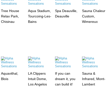
Tree House
Aqua Stadium,
Spa Deauville,
Sauna Chaleur
Relax Park,
Tourcoing-Les-
Deauville
Custom,
Chisinau
Bains
Wimereux
Aquavithal,
LA Clippers
If you can
Sauna &
Blois
Intuit Dome,
dream it, you
Infrared, Mont-
Los Angelos
can build it!
Lambert