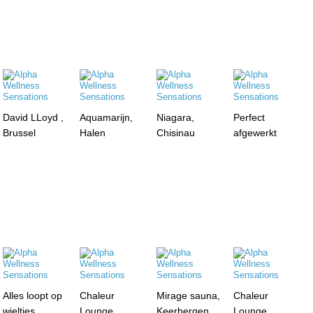
David LLoyd ,
Aquamarijn,
Niagara,
Perfect
Brussel
Halen
Chisinau
afgewerkt
Alles loopt op
Chaleur
Mirage sauna,
Chaleur
wieltjes
Lounge,
Keerbergen
Lounge,