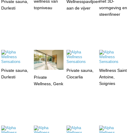
wellness van
met 3D-
Private sauna,
Wellnesspaviljoen
topniveau
vormgeving en
Durlesti
aan de vijver
steenfineer
Private sauna,
Private sauna,
Wellness Saint
Durlesti
Ciocarlia
Antoine,
Private
Soignies
Wellness, Genk