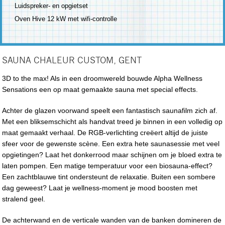
Luidspreker- en opgietset
Oven Hive 12 kW met wifi-controlle
SAUNA CHALEUR CUSTOM, GENT
3D to the max! Als in een droomwereld bouwde Alpha Wellness
Sensations een op maat gemaakte sauna met special effects.
Achter de glazen voorwand speelt een fantastisch saunafilm zich af.
Met een bliksemschicht als handvat treed je binnen in een volledig op
maat gemaakt verhaal. De RGB-verlichting creëert altijd de juiste
sfeer voor de gewenste scène. Een extra hete saunasessie met veel
opgietingen? Laat het donkerrood maar schijnen om je bloed extra te
laten pompen. Een matige temperatuur voor een biosauna-effect?
Een zachtblauwe tint ondersteunt de relaxatie. Buiten een sombere
dag geweest? Laat je wellness-moment je mood boosten met
stralend geel.
De achterwand en de verticale wanden van de banken domineren de