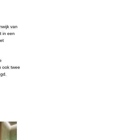
nwijk van
t in een
et
e
n ook twee
egd.