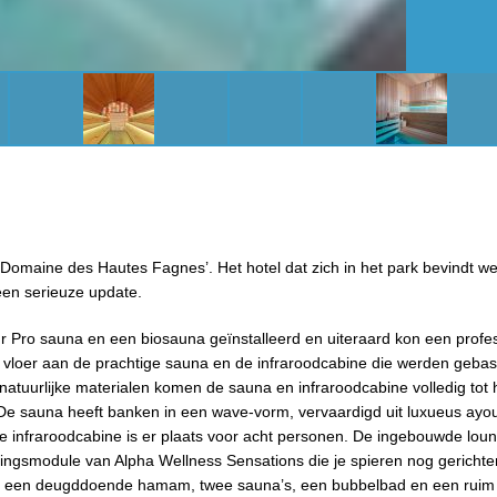
 ‘Domaine des Hautes Fagnes’. Het hotel dat zich in het park bevindt w
 een serieuze update.
 Pro sauna en een biosauna geïnstalleerd en uiteraard kon een profe
n vloer aan de prachtige sauna en de infraroodcabine die werden geba
natuurlijke materialen komen de sauna en infraroodcabine volledig tot 
en. De sauna heeft banken in een wave-vorm, vervaardigd uit luxueus ay
e infraroodcabine is er plaats voor acht personen. De ingebouwde lou
lingsmodule van Alpha Wellness Sensations die je spieren nog gerichte
an een deugddoende hamam, twee sauna’s, een bubbelbad en een ruim