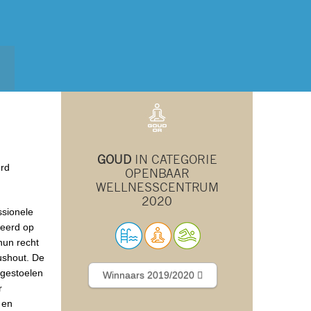
GOUD
IN CATEGORIE
erd
OPENBAAR
WELLNESSCENTRUM
2020
ssionele
seerd op
hun recht
oushout. De
ngestoelen
Winnaars 2019/2020
r
 en