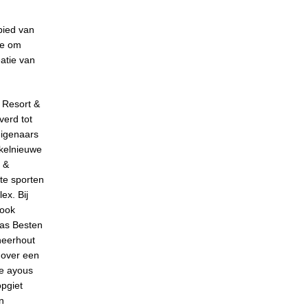
bied van
ie om
atie van
e Resort &
verd tot
eigenaars
nkelnieuwe
 &
te sporten
ex. Bij
 ook
das Besten
neerhout
 over een
de ayous
pgiet
n