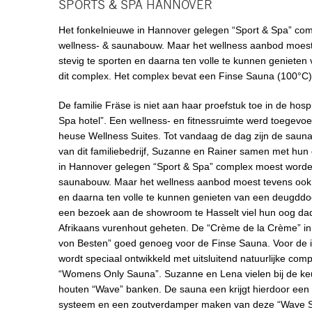
SPORTS & SPA HANNOVER
Het fonkelnieuwe in Hannover gelegen “Sport & Spa” com
wellness- & saunabouw. Maar het wellness aanbod moest
stevig te sporten en daarna ten volle te kunnen geniete
dit complex. Het complex bevat een Finse Sauna (100°C
De familie Fräse is niet aan haar proefstuk toe in de hos
Spa hotel”. Een wellness- en fitnessruimte werd toegev
heuse Wellness Suites. Tot vandaag de dag zijn de sauna’s
van dit familiebedrijf, Suzanne en Rainer samen met hun
in Hannover gelegen “Sport & Spa” complex moest worden
saunabouw. Maar het wellness aanbod moest tevens ook w
en daarna ten volle te kunnen genieten van een deugddoe
een bezoek aan de showroom te Hasselt viel hun oog da
Afrikaans vurenhout geheten. De “Crème de la Crème” in
von Besten” goed genoeg voor de Finse Sauna. Voor de inr
wordt speciaal ontwikkeld met uitsluitend natuurlijke c
“Womens Only Sauna”. Suzanne en Lena vielen bij de keuz
houten “Wave” banken. De sauna een krijgt hierdoor een
systeem en een zoutverdamper maken van deze “Wave Sau