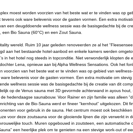
plex moest worden voorzien van het beste wat er te vinden was op ge
 tevens ook ware belevenis voor de gasten vormen. Een extra motivat
n van een deugddoende wellness sessie was de basisgedachte bij de cre
), een Bio Sauna (60°C) en een Zout Sauna.
pitality wereld. Ruim 10 jaar geleden renoveerden ze al het “Fleesense
oegd aan het bestaande hotel-aanbod en enkele kamers werden omgeto
 in het hotel nog steeds in topconditie. Niet verwonderlijk klopten de 
 dochter Lena, opnieuw aan bij Alpha Wellness Sensations. Ook het fo
 voorzien van het beste wat er te vinden was op gebied van wellness-
are belevenis voor de gasten vormen. Een extra motivatie om stevig 
nde wellness sessie was de basisgedachte bij de creatie van dit compl
delijk op de Venus sauna met 3D gevormde achterwand in ayous hout,
 de hedendaagse saunabouw. Voor Rainer en zijn familie was alleen “
ichting van de Bio-Sauna werd er fineer “kernhout” uitgekozen. Dit fi
omponenten voor gebruik in de sauna. Het centrum moest ook beschikken
e voor deze zoutsauna voor de glooiende lijnen die zijn verwerkt in 
 vrouwelijke touch. Muren opgebouwd in zoutsteen, een automatische o
na” een heerlijke plek om te genieten na een stevige work-out of ee