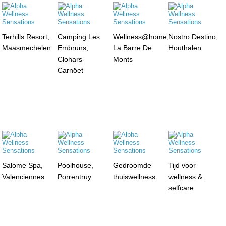
Terhills Resort,
Camping Les
Wellness@home,
Nostro Destino,
Maasmechelen
Embruns,
La Barre De
Houthalen
Clohars-
Monts
Carnöet
Salome Spa,
Poolhouse,
Gedroomde
Tijd voor
Valenciennes
Porrentruy
thuiswellness
wellness &
selfcare