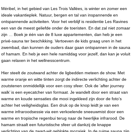
Méribel, in het gebied van Les Trois Vallées, is winter en zomer een
ideale vakantieplek. Natuur, bergen en tal van inspannende en
ontspannende activiteiten. Voor het verblijf is residentie Les Ravines
een van de meest geliefde onder de toeristen. En dat zal niet zomaar
zijn … Boek je één van de 8 luxe appartementen, dan heb je een
privé-sauna ter beschikking. Vertoeven de kids graag uren in het
zwembad, dan kunnen de ouders daar gaan ontspannen in de sauna
of hamam. En heb je een hele namiddag voor jezelf, dan kan je voluit
gaan relaxen in het wellnesscentrum.
Hier steelt de zoutwand achter de ligbedden meteen de show. Met
warme oranje en witte tinten zorgt de indirecte verlichting achter de
zoutstenen onmiddellijk voor een cosy sfeer. Ook de ‘after journey
walk’ is een eyecatcher van formaat. Je wandelt door een straat van
warme en koude sensaties die mooi ingekleed zijn door de foto’s
achter het veiligheidsglas. Een druk op de knop leidt je van een
warme infraroodsessie via een verkoelende sneeuwmist door een
warme en tropische regenbui terug naar de heerlijke infrarood. De
hamam straalt een futuristische sfeer uit dankzij de knappe
verlichting van de zwart-wit geblokte mozaïek. In de ruime sauna zijn