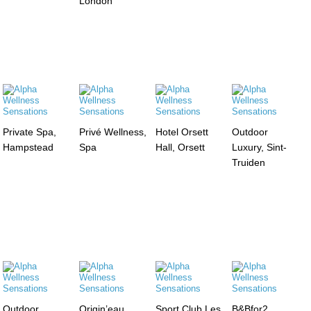
London
Private Spa,
Privé Wellness,
Hotel Orsett
Outdoor
Hampstead
Spa
Hall, Orsett
Luxury, Sint-
Truiden
Outdoor
Origin’eau,
Sport Club Les
B&Bfor2,