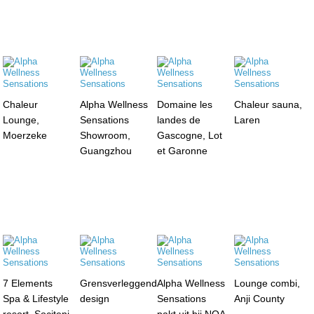
Chaleur
Alpha Wellness
Domaine les
Chaleur sauna,
Lounge,
Sensations
landes de
Laren
Moerzeke
Showroom,
Gascogne, Lot
Guangzhou
et Garonne
7 Elements
Grensverleggend
Alpha Wellness
Lounge combi,
Spa & Lifestyle
design
Sensations
Anji County
resort, Sociteni
pakt uit bij NOA