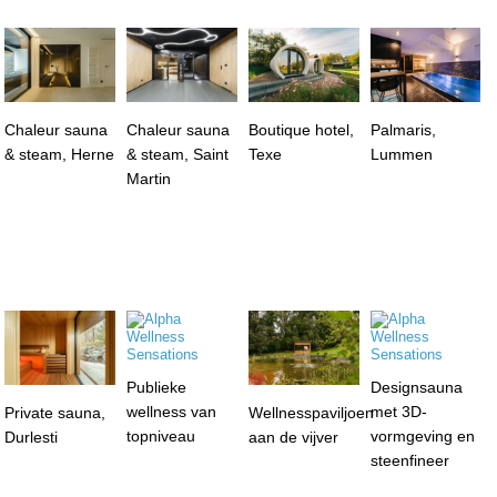
Chaleur sauna
Chaleur sauna
Boutique hotel,
Palmaris,
& steam, Herne
& steam, Saint
Texe
Lummen
Martin
Publieke
Designsauna
wellness van
met 3D-
Private sauna,
Wellnesspaviljoen
topniveau
vormgeving en
Durlesti
aan de vijver
steenfineer