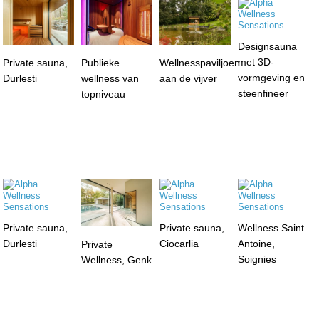
Designsauna
met 3D-
Private sauna,
Publieke
Wellnesspaviljoen
vormgeving en
Durlesti
wellness van
aan de vijver
steenfineer
topniveau
Private sauna,
Private sauna,
Wellness Saint
Durlesti
Ciocarlia
Antoine,
Private
Soignies
Wellness, Genk