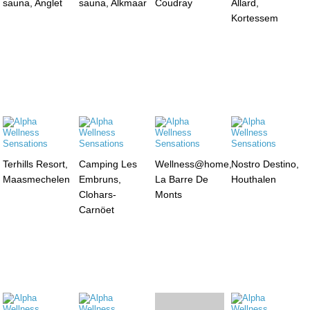
sauna, Anglet
sauna, Alkmaar
Coudray
Allard,
Kortessem
Terhills Resort,
Camping Les
Wellness@home,
Nostro Destino,
Maasmechelen
Embruns,
La Barre De
Houthalen
Clohars-
Monts
Carnöet