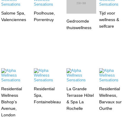
Salome Spa,
Poolhouse,
Gedroomde
Tijd voor
Valenciennes
Porrentruy
thuiswellness
wellness &
selfcare
Residential
Residential
La Grande
Residential
Wellness
Spa,
Terrasse Hôtel
Wellness,
Bishop’s
Fontainebleau
& Spa La
Barvaux sur
Avenue,
Rochelle
Ourthe
London