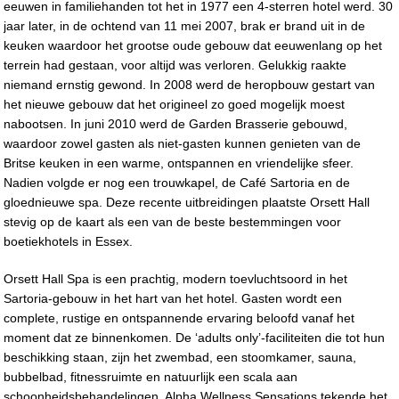
eeuwen in familiehanden tot het in 1977 een 4-sterren hotel werd. 30
jaar later, in de ochtend van 11 mei 2007, brak er brand uit in de
keuken waardoor het grootse oude gebouw dat eeuwenlang op het
terrein had gestaan, ​​voor altijd was verloren. Gelukkig raakte
niemand ernstig gewond. In 2008 werd de heropbouw gestart van
het nieuwe gebouw dat het origineel zo goed mogelijk moest
nabootsen. In juni 2010 werd de Garden Brasserie gebouwd,
waardoor zowel gasten als niet-gasten kunnen genieten van de
Britse keuken in een warme, ontspannen en vriendelijke sfeer.
Nadien volgde er nog een trouwkapel, de Café Sartoria en de
gloednieuwe spa. Deze recente uitbreidingen plaatste Orsett Hall
stevig op de kaart als een van de beste bestemmingen voor
boetiekhotels in Essex.
Orsett Hall Spa is een prachtig, modern toevluchtsoord in het
Sartoria-gebouw in het hart van het hotel. Gasten wordt een
complete, rustige en ontspannende ervaring beloofd vanaf het
moment dat ze binnenkomen. De ‘adults only’-faciliteiten die tot hun
beschikking staan, zijn het zwembad, een stoomkamer, sauna,
bubbelbad, fitnessruimte en natuurlijk een scala aan
schoonheidsbehandelingen. Alpha Wellness Sensations tekende het