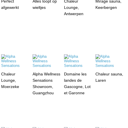
Perfect
Alles loopt op
Chaleur
Mirage sauna,
afgewerkt
wieltjes
Lounge,
Keerbergen
Antwerpen
Chaleur
Alpha Wellness
Domaine les
Chaleur sauna,
Lounge,
Sensations
landes de
Laren
Moerzeke
Showroom,
Gascogne, Lot
Guangzhou
et Garonne