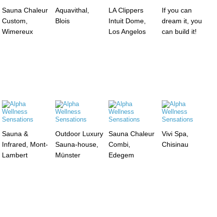
Sauna Chaleur
Aquavithal,
LA Clippers
If you can
Custom,
Blois
Intuit Dome,
dream it, you
Wimereux
Los Angelos
can build it!
Sauna &
Outdoor Luxury
Sauna Chaleur
Vivi Spa,
Infrared, Mont-
Sauna-house,
Combi,
Chisinau
Lambert
Münster
Edegem