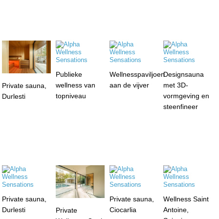
Publieke
Wellnesspaviljoen
Designsauna
wellness van
aan de vijver
met 3D-
Private sauna,
topniveau
vormgeving en
Durlesti
steenfineer
Private sauna,
Private sauna,
Wellness Saint
Durlesti
Ciocarlia
Antoine,
Private