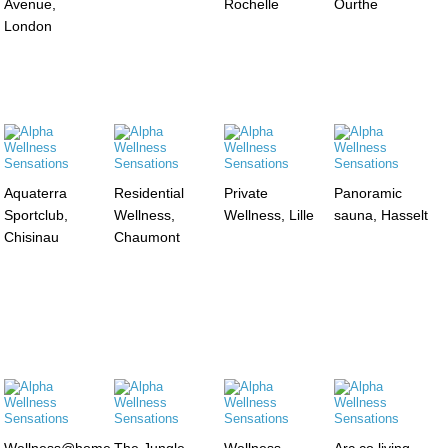
Avenue,
Rochelle
Ourthe
London
Aquaterra
Residential
Private
Panoramic
Sportclub,
Wellness,
Wellness, Lille
sauna, Hasselt
Chisinau
Chaumont
Wellness@home,
The Jungle
Wellness
Arc co living,