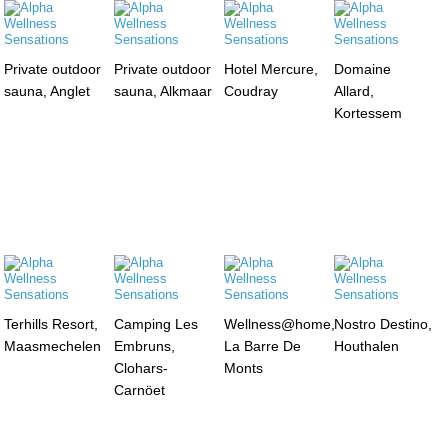
Private outdoor
Private outdoor
Hotel Mercure,
Domaine
sauna, Anglet
sauna, Alkmaar
Coudray
Allard,
Kortessem
Terhills Resort,
Camping Les
Wellness@home,
Nostro Destino,
Maasmechelen
Embruns,
La Barre De
Houthalen
Clohars-
Monts
Carnöet