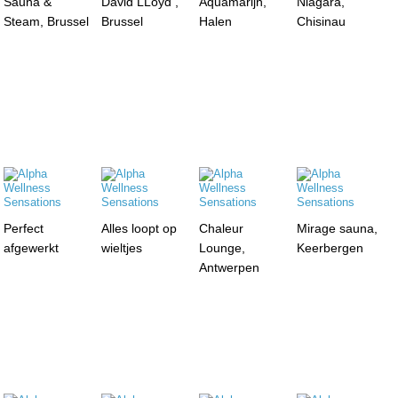
Sauna &
David LLoyd ,
Aquamarijn,
Niagara,
Steam, Brussel
Brussel
Halen
Chisinau
Perfect
Alles loopt op
Chaleur
Mirage sauna,
afgewerkt
wieltjes
Lounge,
Keerbergen
Antwerpen