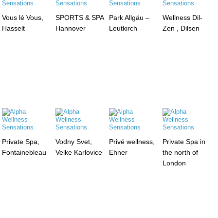
Vous lé Vous,
SPORTS & SPA
Park Allgäu –
Wellness Dil-
Hasselt
Hannover
Leutkirch
Zen , Dilsen
Private Spa,
Vodny Svet,
Privé wellness,
Private Spa in
Fontainebleau
Velke Karlovice
Ehner
the north of
London