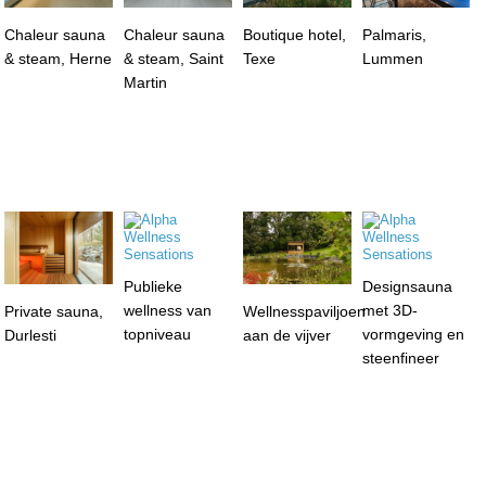
Chaleur sauna
Chaleur sauna
Boutique hotel,
Palmaris,
& steam, Herne
& steam, Saint
Texe
Lummen
Martin
Publieke
Designsauna
wellness van
met 3D-
Private sauna,
Wellnesspaviljoen
topniveau
vormgeving en
Durlesti
aan de vijver
steenfineer