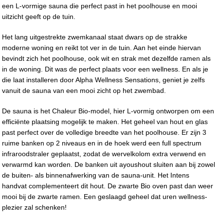
een L-vormige sauna die perfect past in het poolhouse en mooi
uitzicht geeft op de tuin.
Het lang uitgestrekte zwemkanaal staat dwars op de strakke
moderne woning en reikt tot ver in de tuin. Aan het einde hiervan
bevindt zich het poolhouse, ook wit en strak met dezelfde ramen als
in de woning. Dit was de perfect plaats voor een wellness. En als je
die laat installeren door Alpha Wellness Sensations, geniet je zelfs
vanuit de sauna van een mooi zicht op het zwembad.
De sauna is het Chaleur Bio-model, hier L-vormig ontworpen om een
efficiënte plaatsing mogelijk te maken. Het geheel van hout en glas
past perfect over de volledige breedte van het poolhouse. Er zijn 3
ruime banken op 2 niveaus en in de hoek werd een full spectrum
infraroodstraler geplaatst, zodat de wervelkolom extra verwend en
verwarmd kan worden. De banken uit ayoushout sluiten aan bij zowel
de buiten- als binnenafwerking van de sauna-unit. Het Intens
handvat complementeert dit hout. De zwarte Bio oven past dan weer
mooi bij de zwarte ramen. Een geslaagd geheel dat uren wellness-
plezier zal schenken!