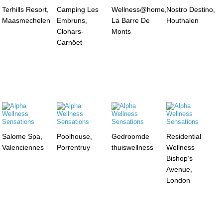
Terhills Resort,
Camping Les
Wellness@home,
Nostro Destino,
Maasmechelen
Embruns,
La Barre De
Houthalen
Clohars-
Monts
Carnöet
Salome Spa,
Poolhouse,
Gedroomde
Residential
Valenciennes
Porrentruy
thuiswellness
Wellness
Bishop’s
Avenue,
London