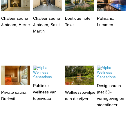
Chaleur sauna
Chaleur sauna
Boutique hotel,
Palmaris,
& steam, Herne
& steam, Saint
Texe
Lummen
Martin
Publieke
Designsauna
wellness van
met 3D-
Private sauna,
Wellnesspaviljoen
topniveau
vormgeving en
Durlesti
aan de vijver
steenfineer