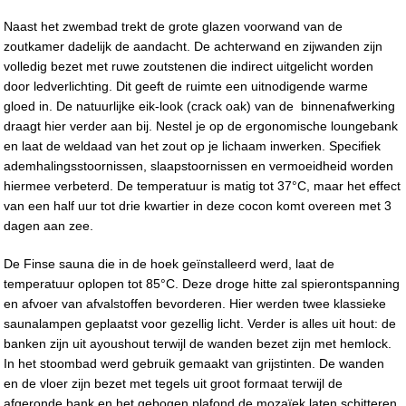
Naast het zwembad trekt de grote glazen voorwand van de
zoutkamer dadelijk de aandacht. De achterwand en zijwanden zijn
volledig bezet met ruwe zoutstenen die indirect uitgelicht worden
door ledverlichting. Dit geeft de ruimte een uitnodigende warme
gloed in. De natuurlijke eik-look (crack oak) van de binnenafwerking
draagt hier verder aan bij. Nestel je op de ergonomische loungebank
en laat de weldaad van het zout op je lichaam inwerken. Specifiek
ademhalingsstoornissen, slaapstoornissen en vermoeidheid worden
hiermee verbeterd. De temperatuur is matig tot 37°C, maar het effect
van een half uur tot drie kwartier in deze cocon komt overeen met 3
dagen aan zee.
De Finse sauna die in de hoek geïnstalleerd werd, laat de
temperatuur oplopen tot 85°C. Deze droge hitte zal spierontspanning
en afvoer van afvalstoffen bevorderen. Hier werden twee klassieke
saunalampen geplaatst voor gezellig licht. Verder is alles uit hout: de
banken zijn uit ayoushout terwijl de wanden bezet zijn met hemlock.
In het stoombad werd gebruik gemaakt van grijstinten. De wanden
en de vloer zijn bezet met tegels uit groot formaat terwijl de
afgeronde bank en het gebogen plafond de mozaïek laten schitteren.