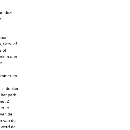
van deze
t
inen,
 fiets- of
e of
werken aan
en
apkamer en
 in donker
 het park.
met 2
er te
 van de
én van de
d werd de