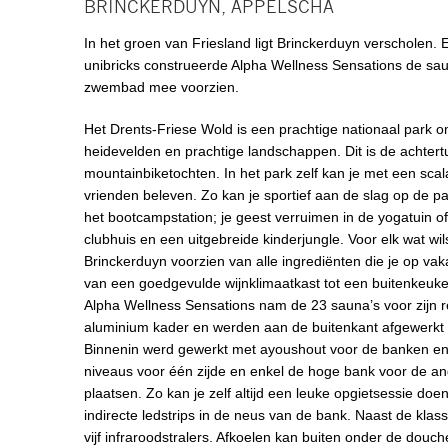
BRINCKERDUYN, APPELSCHA
In het groen van Friesland ligt Brinckerduyn verscholen
unibricks construeerde Alpha Wellness Sensations de sau
zwembad mee voorzien.
Het Drents-Friese Wold is een prachtige nationaal park om
heidevelden en prachtige landschappen. Dit is de achtert
mountainbiketochten. In het park zelf kan je met een scala a
vrienden beleven. Zo kan je sportief aan de slag op de p
het bootcampstation; je geest verruimen in de yogatuin o
clubhuis en een uitgebreide kinderjungle. Voor elk wat wil
Brinckerduyn voorzien van alle ingrediënten die je op v
van een goedgevulde wijnklimaatkast tot een buitenkeu
Alpha Wellness Sensations nam de 23 sauna’s voor zijn r
aluminium kader en werden aan de buitenkant afgewerkt me
Binnenin werd gewerkt met ayoushout voor de banken en
niveaus voor één zijde en enkel de hoge bank voor de an
plaatsen. Zo kan je zelf altijd een leuke opgietsessie do
indirecte ledstrips in de neus van de bank. Naast de kl
vijf infraroodstralers. Afkoelen kan buiten onder de dou