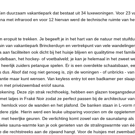
. Een duurzaam vakantiepark dat bestaat uit 34 luxewoningen. Voor 23 
na met infrarood en voor 12 hiervan werd de technische ruimte van he
 eropuit te trekken. Je begeeft je in het hart van de natuur met stuifdu
uin van vakantiepark Brinckerduyn en vertrekpunt van vele wandelingen,
an faciliteiten ook dicht bij het huisje blijven en qualitytime met famili
adelbaan, het hockey- of voetbalveld; je kan je helemaal in het zweet 
f heerlijk zuiders petanque spelen. Er is een overdekte schaatsbaan, e
s dus. Alsof dat nog niet genoeg is, zijn de woningen - of unbricks - van
akantie maar kunt wensen. Van keyless entry tot een badkamer per sla
ken met privézwembad en/of sauna.
ekening. Deze zijn strak rechthoekig, hebben een glazen toegangsdeur
t latjes in Fraké Noir zodat ze perfect passen bij de architectuur van
 hemlock voor de wanden en het plafond. De banken staan in L-vorm 
dere zijde. Hierin werd een leuke uitsparing voorzien om de opgietemm
en met heerljke geuren. De verlichting komt zowel van de saunalamp als
assieke sauna-warmte kan je ook genieten van de stralingswarmte van é
che die rechtstreeks aan de zijwand hangt. Voor de huisjes met zwemba